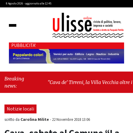
8 Agosto 2026 - aggiornato alle 12:45
PUBBLICITA'
Breaking
"Cava de’ Tirreni, la Villa Vecchia oltre i
news:
vandali: il vero nodo è il senso di comunità"
-
"Cava de’ Tirreni, La Fratellanza sull'ultima
seduta consiliare: “Serve chiarezza!”"
Notizie locali
Carolina Milite
scritto da
-
22 Novembre 2018 13:06