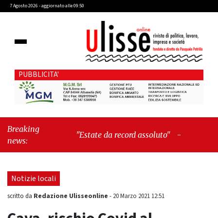
7 Agosto 2026 - aggiornato alle 09:50
PUBBLICITA'
Breaking
"Estate da record assoluto"
-
"Francesco
news:
Guccini mi insegnò che Tex Willer era
letteratura"
Notizie locali
Redazione Ulisseonline
scritto da
-
20 Marzo 2021 12:51