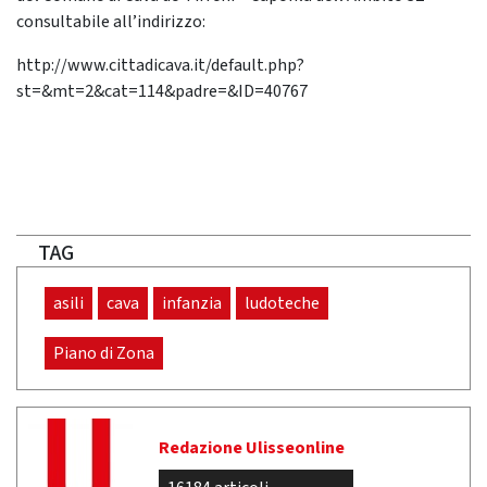
consultabile all’indirizzo:
http://www.cittadicava.it/default.php?
st=&mt=2&cat=114&padre=&ID=40767
TAG
asili
cava
infanzia
ludoteche
Piano di Zona
Redazione Ulisseonline