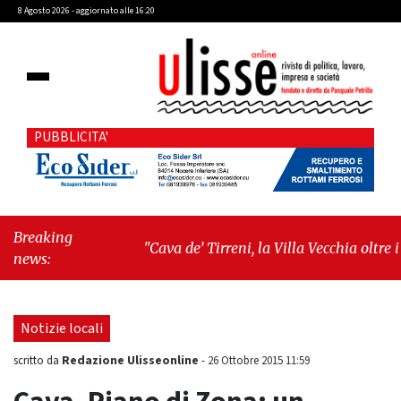
8 Agosto 2026 - aggiornato alle 16:20
PUBBLICITA'
Breaking
"Cava de’ Tirreni, la Villa Vecchia oltre i
news:
vandali: il vero nodo è il senso di
comunità"
-
"Cava de’ Tirreni, La
Fratellanza sull'ultima seduta consiliare:
Notizie locali
“Serve chiarezza!”"
Redazione Ulisseonline
scritto da
-
26 Ottobre 2015 11:59