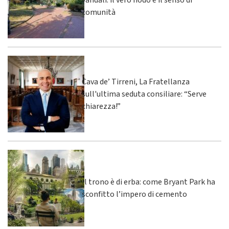
vandali: il vero nodo è il senso di
comunità
Cava de’ Tirreni, La Fratellanza
sull'ultima seduta consiliare: “Serve
chiarezza!”
Il trono è di erba: come Bryant Park ha
sconfitto l’impero di cemento