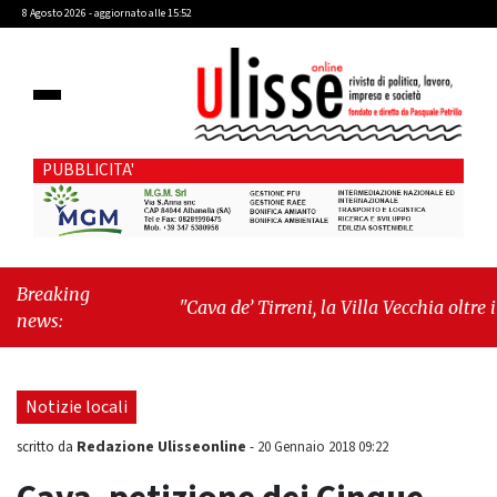
8 Agosto 2026 - aggiornato alle 15:52
PUBBLICITA'
Breaking
"Cava de’ Tirreni, la Villa Vecchia oltre i
news:
vandali: il vero nodo è il senso di comunità"
-
"Cava de’ Tirreni, La Fratellanza sull'ultima
seduta consiliare: “Serve chiarezza!”"
Notizie locali
Redazione Ulisseonline
scritto da
-
20 Gennaio 2018 09:22