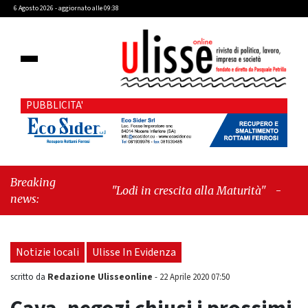
6 Agosto 2026 - aggiornato alle 09:38
PUBBLICITA'
Breaking
"Lodi in crescita alla Maturità"
-
"Cava de’
news:
Tirreni, il valore dei simboli e la
responsabilità delle azioni"
Notizie locali
Ulisse In Evidenza
Redazione Ulisseonline
scritto da
-
22 Aprile 2020 07:50