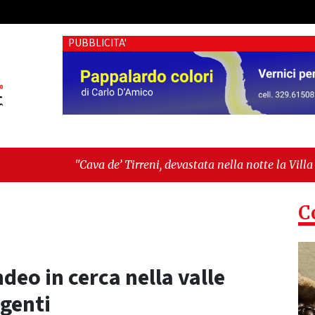
PUBBLICITA'
va de’ Tirreni, devastata nella notte la Villa comunale. Il s
pesa tra identità, fragilità sociali e pressioni economiche"
C
deo in cerca nella valle
rgenti