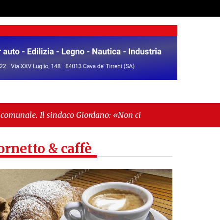
indaco Giordano: «Non ci fermeremo»"
-
"Italia
ornetto & caffè