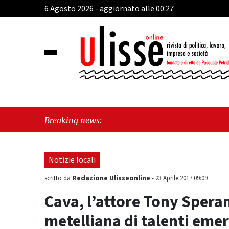
6 Agosto 2026 - aggiornato alle 00:27
"Ca
Breaking news:
sos
Notizie locali
Redazione Ulisseonline
scritto da
-
23 Aprile 2017 09:09
Cava, l’attore Tony Speran
metelliana di talenti eme