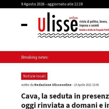
9 Agosto 2026 - aggiornato alle 11:19
"Cava de
Breaking news:
sull'ul
Notizie locali
Redazione Ulisseonline
scritto da
-
15 Aprile 2021 15:00
Cava, la seduta in presen
oggi rinviata a domani e 