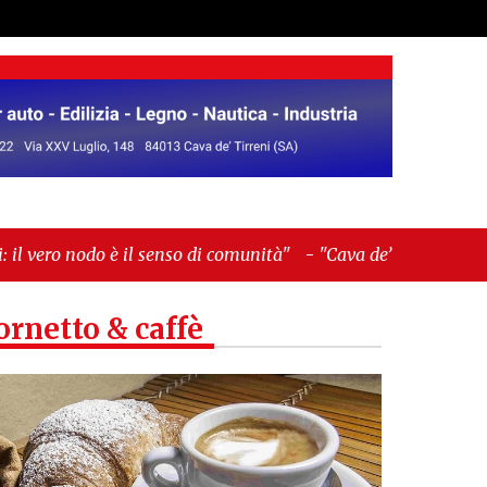
nso di comunità"
-
"Cava de’ Tirreni, La Fratellanza
ornetto & caffè