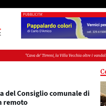
PUBBLICITA'
’ Tirreni, la Villa Vecchia oltre i vandali: il vero nodo è il se
tima seduta consiliare: “Serve chiarezza!”"
C
za del Consiglio comunale di
in remoto