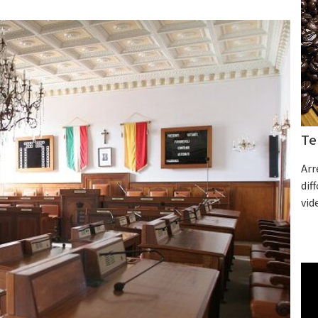
Te
Arr
dif
vid