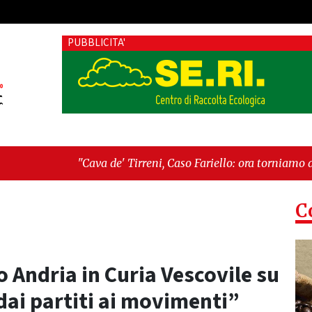
PUBBLICITA'
Cava de' Tirreni, Caso Fariello: ora torniamo ai problemi veri"
imentica perché esiste"
C
 Andria in Curia Vescovile su
: dai partiti ai movimenti”