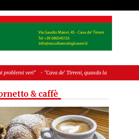
-
"Cava de' Tirreni, quando la burocrazia
ornetto & caffè