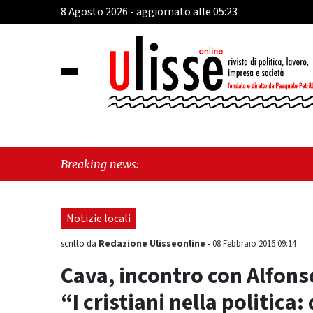
8 Agosto 2026 - aggiornato alle 05:23
"
Breaking news:
d
Notizie locali
Redazione Ulisseonline
scritto da
-
08 Febbraio 2016 09:14
Cava, incontro con Alfonso
“I cristiani nella politica