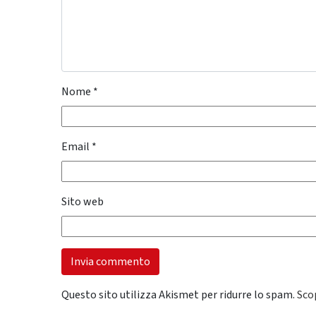
Nome
*
Email
*
Sito web
Questo sito utilizza Akismet per ridurre lo spam.
Sco