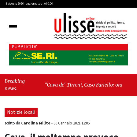
8 Agosto 2026 - aggiornato alle 00:06
PUBBLICITA'
Breaking
"Cava de' Tirreni, Caso Fariello: ora torniamo ai
news:
problemi veri"
-
"Cava de' Tirreni, quando la
burocrazia dimentica perché esiste"
Notizie locali
Carolina Milite
scritto da
-
06 Gennaio 2021 12:05