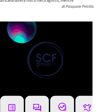
africana durerà fino a metà agosto, mentre
di
Pasquale Petrillo