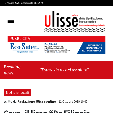
7 Agosto 2026 - aggiornato alle 09:40
PUBBLICITA'
Breaking
"Estate da record assoluto"
-
"Francesco
news:
Guccini mi insegnò che Tex Willer era
letteratura"
Notizie locali
Redazione Ulisseonline
scritto da
-
11 Ottobre 2019 10:45