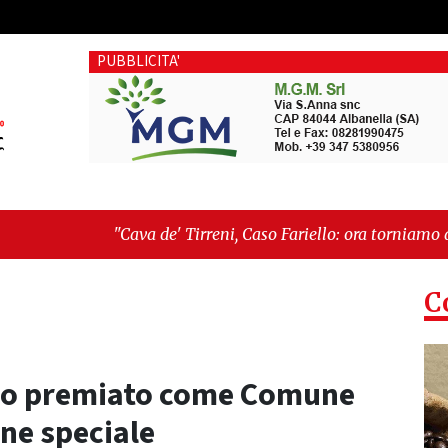
PUBBLICITA'
Cava de' Tirreni, Caso Fariello: ora torniamo ai problemi veri"
imentica perché esiste"
C
ano premiato come Comune
ne speciale