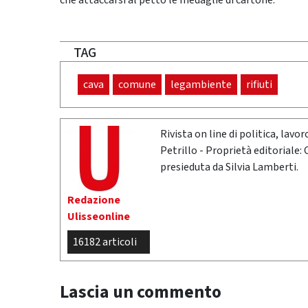
che attaccarsi al petto le medaglie di cartone.
TAG
cava
comune
legambiente
rifiuti
Rivista on line di politica, lav
Petrillo - Proprietà editoriale:
presieduta da Silvia Lamberti.
Redazione
Ulisseonline
16182 articoli
Lascia un commento