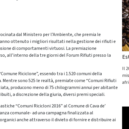
rocinata dal Ministero per l’Ambiente, che premia le
anno ottenuto i migliori risultati nella gestione dei rifiuti e
fusione di comportamenti virtuosi. La premiazione
so, all’interno della tre giorni del Forum Rifiuti presso la
Es
Il 
“Comune Riciclone”, essendo tra i 1.520 comuni della
mis
ta. Mentre sono 525 le realtà, premiate come “Comuni Rifiuti
afr
renziata, producono meno di 75 chilogrammi annui per abitante
ibuiti, a discrezione della giuria, diversi premi speciali.
astiche “Comuni Ricicloni 2016” al Comune di Cava de’
inanza comunale- ad una campagna finalizzata al
rganici anche attraverso il divieto di fornire e distribuire ai