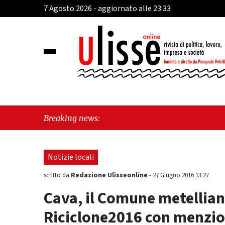
7 Agosto 2026 - aggiornato alle 23:33
"
Breaking news:
d
Notizie locali
Redazione Ulisseonline
scritto da
-
27 Giugno 2016 13:27
Cava, il Comune metelli
Riciclone2016 con menzio