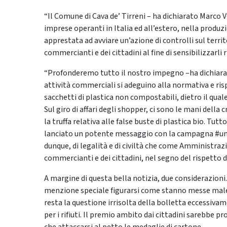
“Il Comune di Cava de’ Tirreni – ha dichiarato Marco V
imprese operanti in Italia ed all’estero, nella produzi
apprestata ad avviare un’azione di controlli sul terr
commercianti e dei cittadini al fine di sensibilizzarl
“Profonderemo tutto il nostro impegno –ha dichiarat
attività commerciali si adeguino alla normativa e ris
sacchetti di plastica non compostabili, dietro il qual
Sul giro di affari degli shopper, ci sono le mani dell
la truffa relativa alle false buste di plastica bio. Tu
lanciato un potente messaggio con la campagna #uns
dunque, di legalità e di civiltà che come Amministra
commercianti e dei cittadini, nel segno del rispetto d
A margine di questa bella notizia, due considerazioni. 
menzione speciale figurarsi come stanno messe male 
resta la questione irrisolta della bolletta eccessiva
per i rifiuti. Il premio ambito dai cittadini sarebbe 