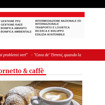
-
"Cava de' Tirreni, quando la burocrazia
ornetto & caffè