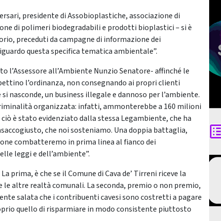
ersari, presidente di Assobioplastiche, associazione di
one di polimeri biodegradabili e prodotti bioplastici – si è
itorio, preceduti da campagne di informazione dei
i riguardo questa specifica tematica ambientale”.
o l’Assessore all’Ambiente Nunzio Senatore- affinché le
pettino l’ordinanza, non consegnando ai propri clienti
e si nasconde, un business illegale e dannoso per l’ambiente.
a criminalità organizzata: infatti, ammonterebbe a 160 milioni
tto ciò è stato evidenziato dalla stessa Legambiente, che ha
accogiusto, che noi sosteniamo. Una doppia battaglia,
zione combatteremo in prima linea al fianco dei
elle leggi e dell’ambiente”.
La prima, è che se il Comune di Cava de’ Tirreni riceve la
le altre realtà comunali. La seconda, premio o non premio,
mente salata che i contribuenti cavesi sono costretti a pagare
proprio quello di risparmiare in modo consistente piuttosto