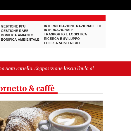
L'opposizione lascia l'aula al momento del voto"
-
 europea per l’IGP"
ornetto & caffè