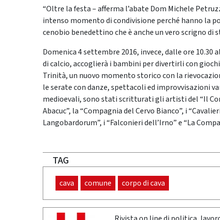
“Oltre la festa – afferma l’abate Dom Michele Petruzze
intenso momento di condivisione perché hanno la possi
cenobio benedettino che è anche un vero scrigno di st
Domenica 4 settembre 2016, invece, dalle ore 10.30 
di calcio, accoglierà i bambini per divertirli con gioch
Trinità, un nuovo momento storico con la rievocazione 
le serate con danze, spettacoli ed improvvisazioni va
medioevali, sono stati scritturati gli artisti del “I
Abacuc”, la “Compagnia del Cervo Bianco”, i “Cavalieri
Langobardorum”, i “Falconieri dell’Irno” e “La Compag
TAG
cava
comune
corpo di cava
Rivista on line di politica, lav