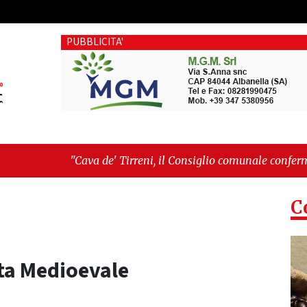
PUBBLICITA'
va de' Tirreni, il Consiglio comunale conferma Sara Fariello. 
etri sul Mare, giornata storica: la ceramica ammessa alla fase
C
sta Medioevale