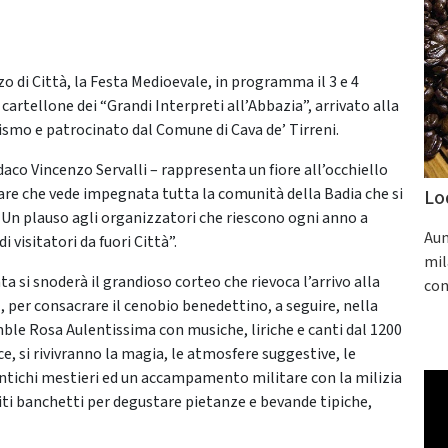
zo di Città, la Festa Medioevale, in programma il 3 e 4
cartellone dei “Grandi Interpreti all’Abbazia”, arrivato alla
ismo e patrocinato dal Comune di Cava de’ Tirreni.
daco Vincenzo Servalli – rappresenta un fiore all’occhiello
lare che vede impegnata tutta la comunità della Badia che si
Lo
 Un plauso agli organizzatori che riescono ogni anno a
Aum
visitatori da fuori Città”.
mil
ta si snoderà il grandioso corteo che rievoca l’arrivo alla
con
, per consacrare il cenobio benedettino, a seguire, nella
semble Rosa Aulentissima con musiche, liriche e canti dal 1200
ce, si rivivranno la magia, le atmosfere suggestive, le
antichi mestieri ed un accampamento militare con la milizia
iti banchetti per degustare pietanze e bevande tipiche,