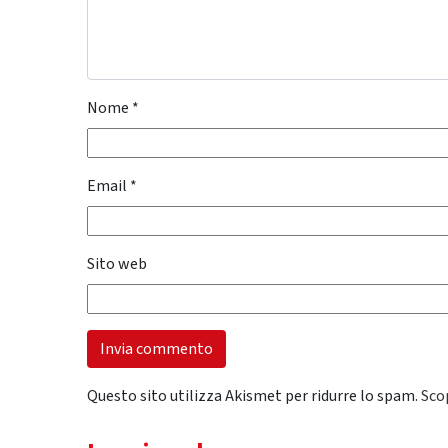
Nome
*
Email
*
Sito web
Questo sito utilizza Akismet per ridurre lo spam.
Sco