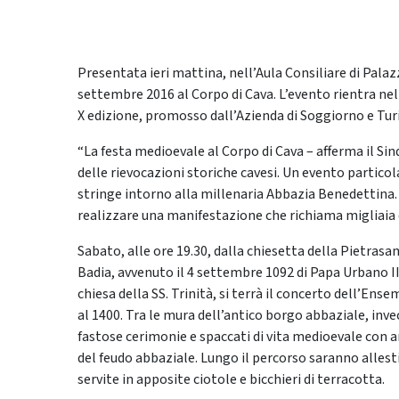
Presentata ieri mattina, nell’Aula Consiliare di Palaz
settembre 2016 al Corpo di Cava. L’evento rientra nel 
X edizione, promosso dall’Azienda di Soggiorno e Tur
“La festa medioevale al Corpo di Cava – afferma il Sin
delle rievocazioni storiche cavesi. Un evento partico
stringe intorno alla millenaria Abbazia Benedettina.
realizzare una manifestazione che richiama migliaia di 
Sabato, alle ore 19.30, dalla chiesetta della Pietrasan
Badia, avvenuto il 4 settembre 1092 di Papa Urbano II
chiesa della SS. Trinità, si terrà il concerto dell’En
al 1400. Tra le mura dell’antico borgo abbaziale, inve
fastose cerimonie e spaccati di vita medioevale con 
del feudo abbaziale. Lungo il percorso saranno allest
servite in apposite ciotole e bicchieri di terracotta.