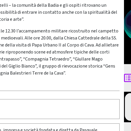
lli – la comunità della Badia e gli ospiti ritrovano un
bilità di entrare in contatto anche con la spiritualità del
oria e arte”.
alle 12.30 l’accampamento militare ricostruito nel campetto
i medioevali. Alle ore 20.00, dalla Chiesa Cattedrale della SS.
della visita di Papa Urbano II al Corpo di Cava. Ad allietare
rie riproponendo scene ed atmosfere tipiche delle corti
l Contrapasso”, “Compagnia Tetraedro”, “Giullare Mago
 del Giglio Bianco”, il gruppo di rievocazione storica “Gens
nia Balestrieri Terre de la Cava”.
oro, impresa e società fondata e diretta da Pasquale