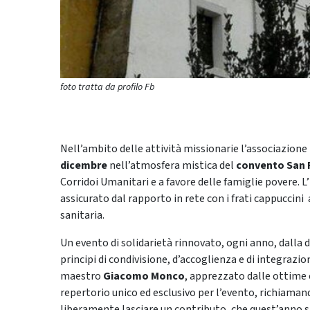
foto tratta da profilo Fb
Nell’ambito delle attività missionarie l’associazione
dicembre
nell’atmosfera mistica del
convento San 
Corridoi Umanitari e a favore delle famiglie povere.
assicurato dal rapporto in rete con i frati cappuccini
sanitaria.
Un evento di solidarietà rinnovato, ogni anno, dalla dis
principi di condivisione, d’accoglienza e di integrazi
maestro
Giacomo Monco
, apprezzato dalle ottime ca
repertorio unico ed esclusivo per l’evento, richiamando
liberamente lasciare un contributo, che quest’anno sa