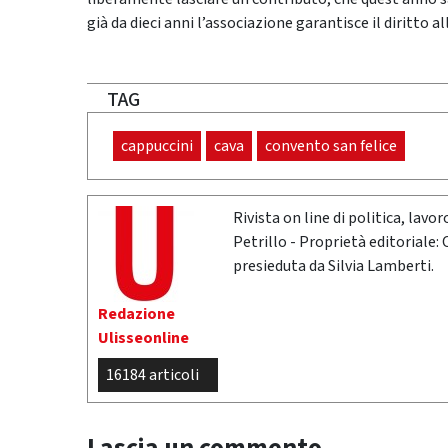
già da dieci anni l’associazione garantisce il diritto a
TAG
cappuccini
cava
convento san felice
Rivista on line di politica, lav
Petrillo - Proprietà editoriale:
presieduta da Silvia Lamberti.
Redazione
Ulisseonline
16184 articoli