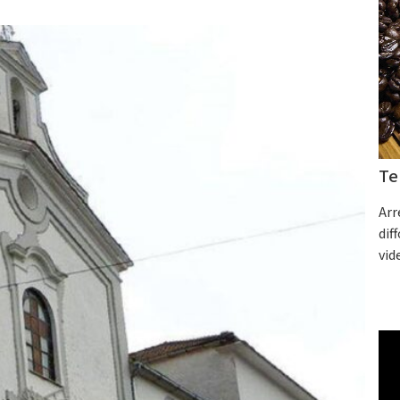
Te
Arr
dif
vid