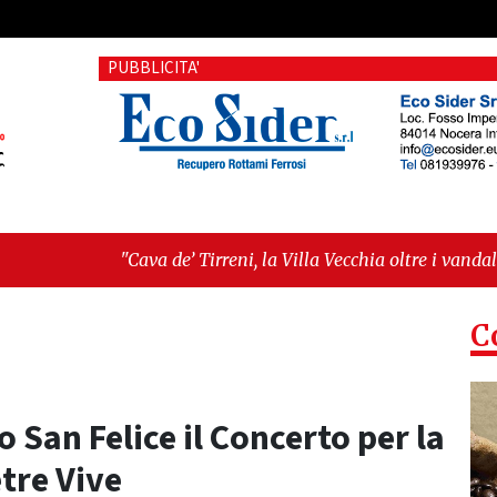
PUBBLICITA'
a de’ Tirreni, la Villa Vecchia oltre i vandali: il vero nodo è il
ellanza sull'ultima seduta consiliare: “Serve chiarezza!”"
C
San Felice il Concerto per la
tre Vive