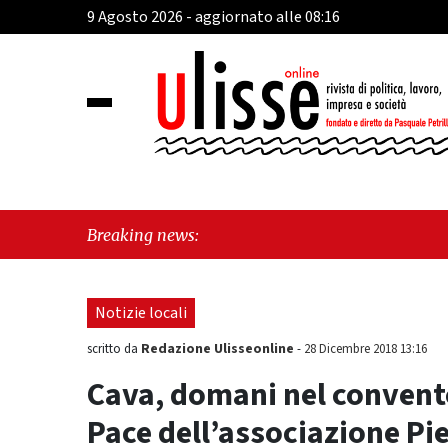
9 Agosto 2026 - aggiornato alle 08:16
"Cav
Breaking news:
Frat
Notizie locali
Redazione Ulisseonline
scritto da
-
28 Dicembre 2018 13:16
Cava, domani nel convento 
Pace dell’associazione Pie