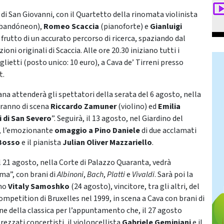
 di San Giovanni, con il Quartetto della rinomata violinista
bandóneon),
Romeo Scaccia
(pianoforte) e
Gianluigi
rutto di un accurato percorso di ricerca, spaziando dal
ni originali di Scaccia. Alle ore 20.30 iniziano tutti i
glietti (posto unico: 10 euro), a Cava de’ Tirreni presso
t
.
ana attenderà gli spettatori della serata del 6 agosto, nella
saranno di scena
Riccardo
Zamuner
(violino) ed
Emilia
si di San Severo
”. Seguirà, il 13 agosto, nel Giardino del
e”, l’emozionante
omaggio a Pino Daniele
di due acclamati
 Bosso
e il pianista
Julian Oliver Mazzariello
.
 21 agosto, nella Corte di Palazzo Quaranta, vedrà
ma”, con brani di
Albinoni
,
Bach
,
Platti
e
Vivaldi
. Sarà poi la
ino
Vitaly Samoshko
(24 agosto), vincitore, tra gli altri, del
petition di Bruxelles nel 1999, in scena a Cava con brani di
ne della classica per l’appuntamento che, il 27 agosto
ezzati concertisti, il violoncellista
Gabriele Geminiani
e il