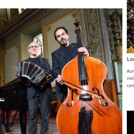
Lo
Aum
mil
con