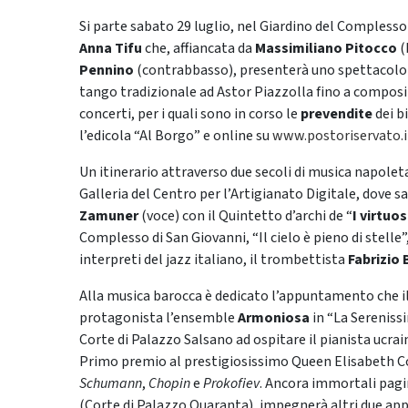
Si parte sabato 29 luglio, nel Giardino del Complesso
Anna Tifu
che, affiancata da
Massimiliano Pitocco
(
Pennino
(contrabbasso), presenterà uno spettacolo f
tango tradizionale ad Astor Piazzolla fino a composizio
concerti, per i quali sono in corso le
prevendite
dei bi
l’edicola “Al Borgo” e online su
www.postoriservato.i
Un itinerario attraverso due secoli di musica napolet
Galleria del Centro per l’Artigianato Digitale, dove 
Zamuner
(voce) con il Quintetto d’archi de “
I virtuo
Complesso di San Giovanni, “Il cielo è pieno di stell
interpreti del jazz italiano, il trombettista
Fabrizio
Alla musica barocca è dedicato l’appuntamento che il
protagonista l’ensemble
Armoniosa
in “La Serenissi
Corte di Palazzo Salsano ad ospitare il pianista ucra
Primo premio al prestigiosissimo Queen Elisabeth Com
Schumann
,
Chopin
e
Prokofiev
. Ancora immortali pagi
(Corte di Palazzo Quaranta), impegnerà altri due appr