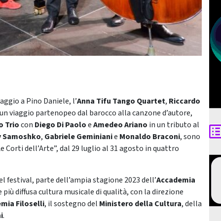
ggio a Pino Daniele, l’
Anna Tifu Tango Quartet
,
Riccardo
n un viaggio partenopeo dal barocco alla canzone d’autore,
o Trio
con
Diego Di Paolo
e
Amedeo Ariano
in un tributo al
ly Samoshko
,
Gabriele Geminiani
e
Monaldo Braconi
, sono
“Le Corti dell’Arte”, dal 29 luglio al 31 agosto in quattro
el festival, parte dell’ampia stagione 2023 dell’
Accademia
iù diffusa cultura musicale di qualità, con la direzione
mia Filoselli
, il sostegno del
Ministero della Cultura
, della
i
.