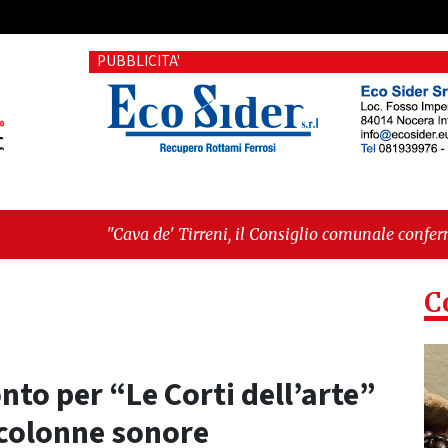
PUBBLICITA'
de' Tirreni, il Consiglio comunale conferma Sara Fariello. L'op
i sul Mare, giornata storica: la ceramica ammessa alla fase eur
C
onto per “Le Corti dell’arte”
e colonne sonore