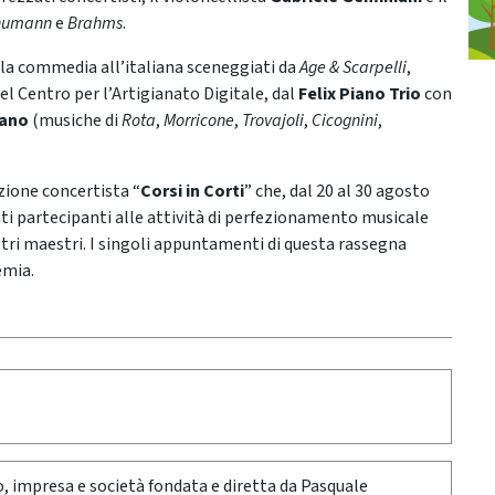
humann
e
Brahms
.
ella commedia all’italiana sceneggiati da
Age & Scarpelli
,
del Centro per l’Artigianato Digitale, dal
Felix Piano Trio
con
iano
(musiche di
Rota
,
Morricone
,
Trovajoli
,
Cicognini
,
sezione concertista “
Corsi in Corti
” che, dal 20 al 30 agosto
lenti partecipanti alle attività di perfezionamento musicale
stri maestri. I singoli appuntamenti di questa rassegna
emia.
oro, impresa e società fondata e diretta da Pasquale