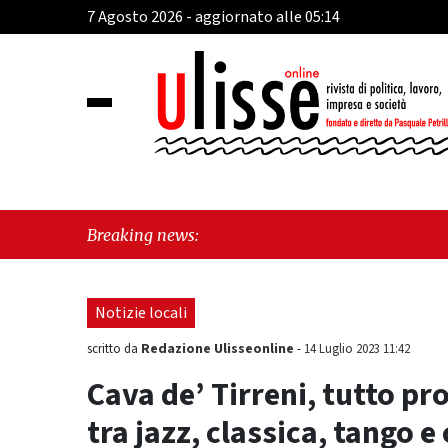
7 Agosto 2026 - aggiornato alle 05:14
"Cava 
Breaking news:
"Vietr
Notizie locali
Redazione Ulisseonline
scritto da
-
14 Luglio 2023 11:42
Cava de’ Tirreni, tutto pr
tra jazz, classica, tango 