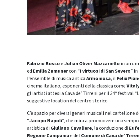
Fabrizio Bosso
e
Julian Oliver Mazzariello
in un oma
ed
Emilia Zamuner
con “
I virtuosi di San Severo
” i
l’ensemble di musica antica
Armoniosa
, il
Felix Pian
cinema italiano, esponenti della classica come
Vita
gli artisti attesi a Cava de’ Tirreni per il 34° festival 
suggestive location del centro storico.
C’è spazio per diversi generi musicali nel cartellone d
“
Jacopo Napoli
”, che mira a promuovere una sempre p
artistica di
Giuliano Cavaliere
, la conduzione di
Eufe
Regione Campania
e del
Comune di Cava de’ Tirren