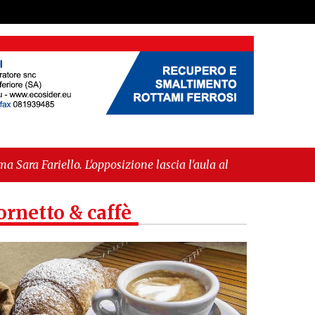
posizione lascia l'aula al momento del voto"
-
opea per l’IGP"
ornetto & caffè