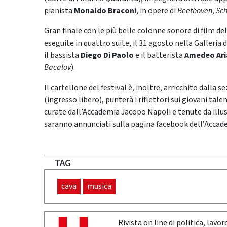
pianista
Monaldo Braconi
, in opere di
Beethoven
,
Sc
Gran finale con le più belle colonne sonore di film d
eseguite in quattro suite, il 31 agosto nella Galleria 
il bassista
Diego Di Paolo
e il batterista
Amedeo Ar
Bacalov
).
Il cartellone del festival è, inoltre, arricchito dalla 
(ingresso libero), punterà i riflettori sui giovani ta
curate dall’Accademia Jacopo Napoli e tenute da illu
saranno annunciati sulla pagina facebook dell’Accad
TAG
cava
musica
Rivista on line di politica, lav