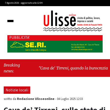
7 Agosto 2026 - aggiornato alle 12:04
PUBBLICITA'
Breaking
"Cava de' Tirreni, quando la burocrazia
news:
dimentica perché esiste"
-
"Oggi New York
mi ha rubato il cuore. Ancora"
Notizie locali
Redazione Ulisseonline
scritto da
-
04 Luglio 2025 12:33