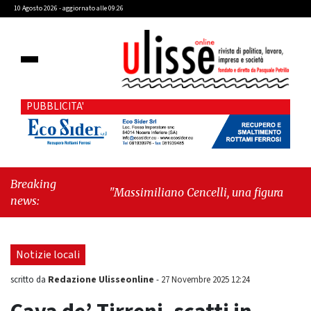
10 Agosto 2026 - aggiornato alle 09:26
PUBBLICITA'
Breaking
"Massimiliano Cencelli, una figura quasi
news:
mitologica della Prima Repubblica"
-
"Sopra
il rumore, sotto il cielo: quando i grattacieli
fanno spazio alla natura"
Notizie locali
Redazione Ulisseonline
scritto da
-
27 Novembre 2025 12:24