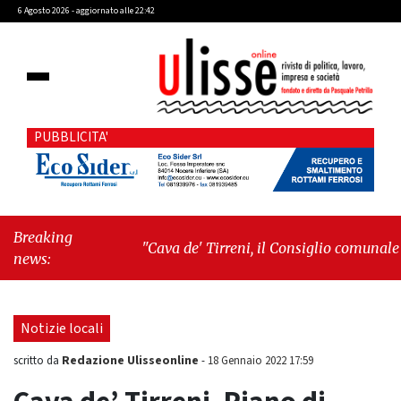
6 Agosto 2026 - aggiornato alle 22:42
PUBBLICITA'
Breaking
"Cava de' Tirreni, il Consiglio comunale
news:
conferma Sara Fariello. L'opposizione lascia
l'aula al momento del voto"
-
"Vietri sul
Mare, giornata storica: la ceramica ammessa
Notizie locali
alla fase europea per l’IGP"
Redazione Ulisseonline
scritto da
-
18 Gennaio 2022 17:59