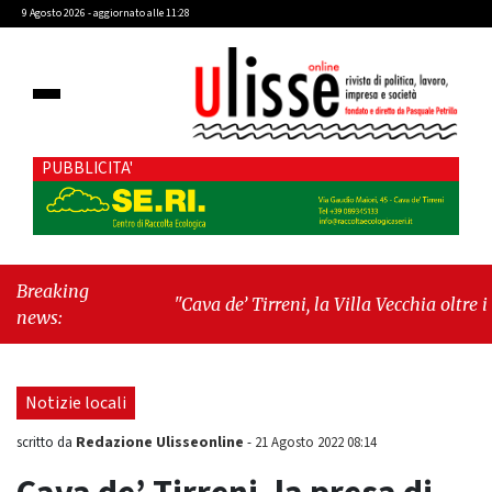
9 Agosto 2026 - aggiornato alle 11:28
PUBBLICITA'
Breaking
"Cava de’ Tirreni, la Villa Vecchia oltre i
news:
vandali: il vero nodo è il senso di comunità"
-
"Cava de’ Tirreni, La Fratellanza sull'ultima
seduta consiliare: “Serve chiarezza!”"
Notizie locali
Redazione Ulisseonline
scritto da
-
21 Agosto 2022 08:14