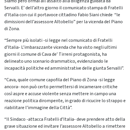
Siamo però ormai all’assalto alla diligenza guidata da
Servalli. E’ dell’altro giorno il comunicato stampa di Fratelli
d’Italia con cui il portavoce cittadino Fabio Siani chiede “le
dimissioni dell’assessore Altobello” per la vicenda del Piano
di Zona.
“Sempre più isolati -si legge nel comunicato di Fratelli
d’Italia- L’imbarazzante vicenda che ha visto negli ultimi
giorni il comune di Cava de’ Tirreni protagonista, ha
delineato uno scenario drammatico, evidenziando le
incapacità politiche ed amministrative delle giunta Servalli”.
“Cava, quale comune capofila del Piano di Zona -si legge
ancora- non può certo permettersi di incamerare critiche
così aspre e accuse violente senza mettere in campo una
reazione politica dirompente, in grado di ricucire lo strappo e
riabilitare l’immagine della Città”.
“Il Sindaco -attacca Fratelli d’Italia- deve prendere atto della
grave situazione ed invitare l’assessore Altobello a rimettere