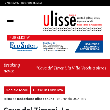
9 Agosto 2026 - aggiornato alle 05:06
PUBBLICITA'
Breaking
"Cava de’ Tirreni, la Villa Vecchia oltre i vandali:
news:
il vero nodo è il senso di comunità"
-
"Cava de’
Tirreni, La Fratellanza sull'ultima seduta
consiliare: “Serve chiarezza!”"
Notizie locali
Ulisse In Evidenza
Redazione Ulisseonline
scritto da
-
02 Gennaio 2022 18:10