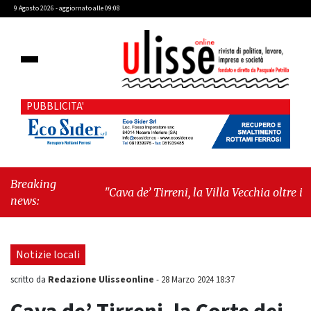
9 Agosto 2026 - aggiornato alle 09:08
PUBBLICITA'
Breaking
"Cava de’ Tirreni, la Villa Vecchia oltre i
news:
vandali: il vero nodo è il senso di comunità"
-
"Cava de’ Tirreni, La Fratellanza sull'ultima
seduta consiliare: “Serve chiarezza!”"
Notizie locali
Redazione Ulisseonline
scritto da
-
28 Marzo 2024 18:37