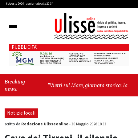
6 Agosto 2026 - aggiornato alle 20:34
PUBBLICITA'
Breaking
"Vietri sul Mare, giornata storica: la ceramica
news:
ammessa alla fase europea per l’IGP"
-
"Hudson Yards: qui New York morde il futuro"
Notizie locali
Redazione Ulisseonline
scritto da
-
30 Maggio 2026 18:33