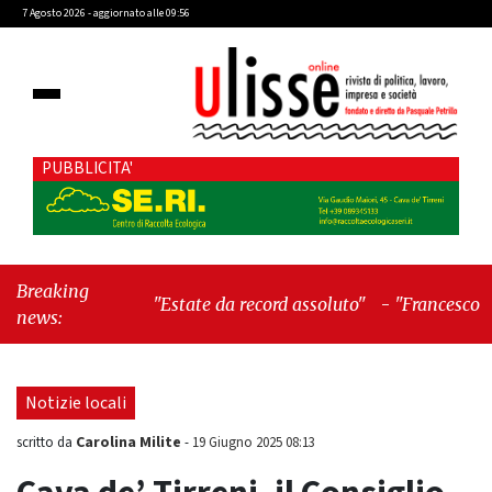
7 Agosto 2026 - aggiornato alle 09:56
PUBBLICITA'
Breaking
"Estate da record assoluto"
-
"Francesco Guccini
news:
mi insegnò che Tex Willer era letteratura"
Notizie locali
Carolina Milite
scritto da
-
19 Giugno 2025 08:13