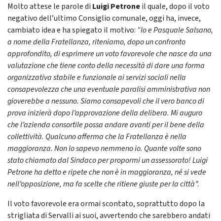
Molto attese le parole di
Luigi Petrone
il quale, dopo il voto
negativo dell’ultimo Consiglio comunale, oggi ha, invece,
cambiato idea e ha spiegato il motivo:
“Io e Pasquale Salsano,
a nome della Fratellanza, riteniamo, dopo un confronto
approfondito, di esprimere un voto favorevole che nasce da una
valutazione che tiene conto della necessità di dare una forma
organizzativa stabile e funzionale ai servizi sociali nella
consapevolezza che una eventuale paralisi amministrativa non
gioverebbe a nessuno. Siamo consapevoli che il vero banco di
prova inizierà dopo l’approvazione della delibera. Mi auguro
che l’azienda consortile possa andare avanti per il bene della
collettività. Qualcuno afferma che la Fratellanza è nella
maggioranza. Non lo sapevo nemmeno io. Quante volte sono
stato chiamato dal Sindaco per propormi un assessorato! Luigi
Petrone ha detto e ripete che non è in maggioranza, né si vede
nell’opposizione, ma fa scelte che ritiene giuste per la città”.
Il voto favorevole era ormai scontato, soprattutto dopo la
strigliata di Servalli ai suoi, avvertendo che sarebbero andati