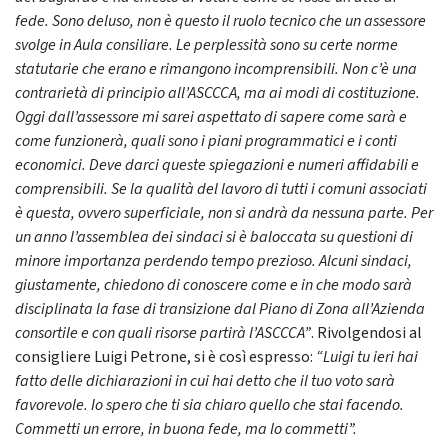
fede. Sono deluso, non è questo il ruolo tecnico che un assessore
svolge in Aula consiliare. Le perplessità sono su certe norme
statutarie che erano e rimangono incomprensibili. Non c’è una
contrarietà di principio all’ASCCCA, ma ai modi di costituzione.
Oggi dall’assessore mi sarei aspettato di sapere come sarà e
come funzionerà, quali sono i piani programmatici e i conti
economici. Deve darci queste spiegazioni e numeri affidabili e
comprensibili. Se la qualità del lavoro di tutti i comuni associati
è questa, ovvero superficiale, non si andrà da nessuna parte. Per
un anno l’assemblea dei sindaci si è baloccata su questioni di
minore importanza perdendo tempo prezioso. Alcuni sindaci,
giustamente, chiedono di conoscere come e in che modo sarà
disciplinata la fase di transizione dal Piano di Zona all’Azienda
consortile e con quali risorse partirà l’ASCCCA”
. Rivolgendosi al
consigliere Luigi Petrone, si è così espresso:
“Luigi tu ieri hai
fatto delle dichiarazioni in cui hai detto che il tuo voto sarà
favorevole. Io spero che ti sia chiaro quello che stai facendo.
Commetti un errore, in buona fede, ma lo commetti”.