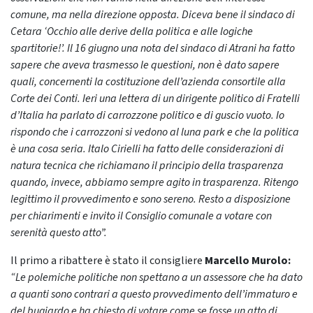
comune, ma nella direzione opposta. Diceva bene il sindaco di
Cetara ‘Occhio alle derive della politica e alle logiche
spartitorie!’. Il 16 giugno una nota del sindaco di Atrani ha fatto
sapere che aveva trasmesso le questioni, non è dato sapere
quali, concernenti la costituzione dell’azienda consortile alla
Corte dei Conti. Ieri una lettera di un dirigente politico di Fratelli
d’Italia ha parlato di carrozzone politico e di guscio vuoto. Io
rispondo che i carrozzoni si vedono al luna park e che la politica
è una cosa seria. Italo Cirielli ha fatto delle considerazioni di
natura tecnica che richiamano il principio della trasparenza
quando, invece, abbiamo sempre agito in trasparenza. Ritengo
legittimo il provvedimento e sono sereno. Resto a disposizione
per chiarimenti e invito il Consiglio comunale a votare con
serenità questo atto”.
Il primo a ribattere è stato il consigliere
Marcello Murolo:
“Le polemiche politiche non spettano a un assessore che ha dato
a quanti sono contrari a questo provvedimento dell’immaturo e
del bugiardo e ha chiesto di votare come se fosse un atto di