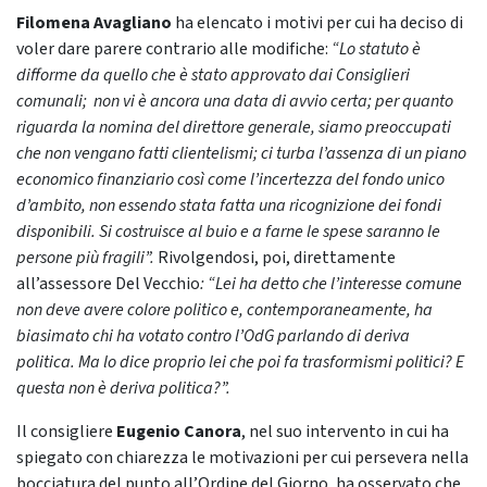
Filomena Avagliano
ha elencato i motivi per cui ha deciso di
voler dare parere contrario alle modifiche:
“Lo statuto è
difforme da quello che è stato approvato dai Consiglieri
comunali; non vi è ancora una data di avvio certa; per quanto
riguarda la nomina del direttore generale, siamo preoccupati
che non vengano fatti clientelismi; ci turba l’assenza di un piano
economico finanziario così come l’incertezza del fondo unico
d’ambito, non essendo stata fatta una ricognizione dei fondi
disponibili. Si costruisce al buio e a farne le spese saranno le
persone più fragili”.
Rivolgendosi, poi, direttamente
all’assessore Del Vecchio
: “Lei ha detto che l’interesse comune
non deve avere colore politico e, contemporaneamente, ha
biasimato chi ha votato contro l’OdG parlando di deriva
politica. Ma lo dice proprio lei che poi fa trasformismi politici? E
questa non è deriva politica?”.
Il consigliere
Eugenio Canora
, nel suo intervento in cui ha
spiegato con chiarezza le motivazioni per cui persevera nella
bocciatura del punto all’Ordine del Giorno, ha osservato che