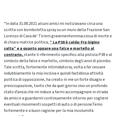
“In data 31.08.2021 alcuni amici mi notiziavano circa una
scritta con bomboletta spray su un muro della Frazione San
Lorenzo di Cava de’ Tirreni gravementeminacciosa di morte e
di chiara matrice politica,
“ La P38 è calda: Fra Gigino
salta” e a quanto appare una falce e martello al
contrario,
stante il riferimento specifico alla pistola P38 e al
simbolo della falce e martello, simbolo degli anni di piombo.
Tale scritta, fortemente intimidatoria, volta a far cessare
indubbiamente la mia incisiva e quindi fastidiosa attività
politica di opposizione, ha creato in me un forte disagio e
preoccupazione, tanto che da quel giorno vivo un profondo
stato d’ansia che mi induce a farmi accompagnare in strada
da amici e a guardarmi continuamente intorno per cogliere
eventuali movimenti sospetti di auto o di persone.Temo
fortemente e a buon ragione per la mia incolumità