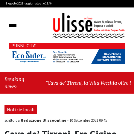
8 Agosto 2026 - aggiornato alle 15:40
PUBBLICITA'
Breaking
"Cava de’ Tirreni, la Villa Vecchia oltre i
news:
vandali: il vero nodo è il senso di comunità"
-
"Cava de’ Tirreni, La Fratellanza sull'ultima
seduta consiliare: “Serve chiarezza!”"
Notizie locali
Redazione Ulisseonline
scritto da
-
10 Settembre 2021 09:45