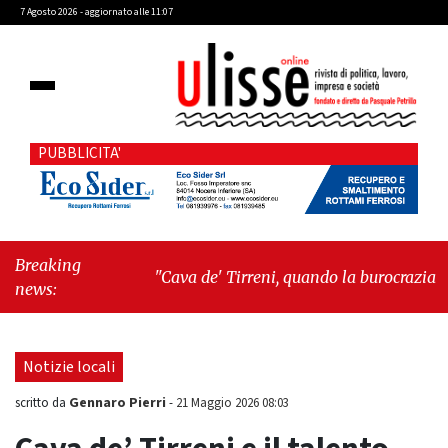
7 Agosto 2026 - aggiornato alle 11:07
PUBBLICITA'
Breaking
"Cava de' Tirreni, quando la burocrazia
news:
dimentica perché esiste"
-
"Oggi New York mi
ha rubato il cuore. Ancora"
Notizie locali
Gennaro Pierri
scritto da
-
21 Maggio 2026 08:03