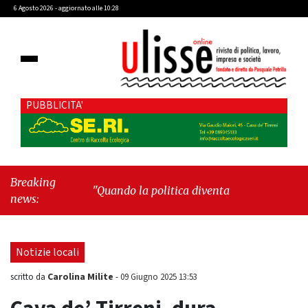
6 Agosto 2026 - aggiornato alle 10:28
PUBBLICITA'
Breaking
"Quando la politica diventa autobiografia"
-
news:
"Cava de' Tirreni, le pietre ricordano. Gli uomini,
qualche volta, dimenticano"
Notizie locali
Carolina Milite
scritto da
-
09 Giugno 2025 13:53