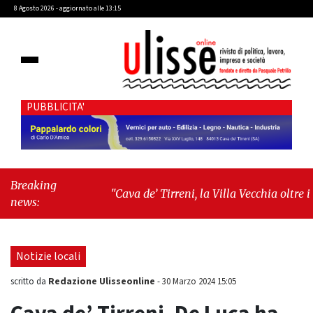
8 Agosto 2026 - aggiornato alle 13:15
PUBBLICITA'
Breaking
"Cava de’ Tirreni, la Villa Vecchia oltre i
news:
vandali: il vero nodo è il senso di comunità"
-
"Cava de’ Tirreni, La Fratellanza sull'ultima
seduta consiliare: “Serve chiarezza!”"
Notizie locali
Redazione Ulisseonline
scritto da
-
30 Marzo 2024 15:05