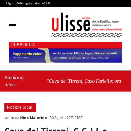
7 Agosto 2026 - aggiornato alle 21:18
PUBBLICITA'
Breaking
"Cava de' Tirreni, Caso Fariello: ora torniamo
news:
ai problemi veri"
-
"Cava de' Tirreni, quando
la burocrazia dimentica perché esiste"
Notizie locali
Nino Maiorino
scritto da
-
30 Agosto 2023 07:37