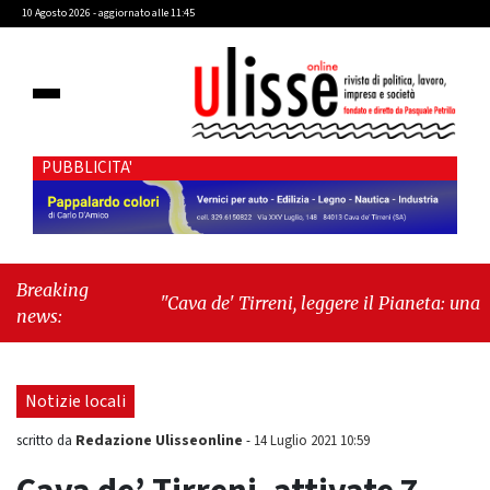
10 Agosto 2026 - aggiornato alle 11:45
PUBBLICITA'
Breaking
"Cava de' Tirreni, leggere il Pianeta: una
news:
giornata dedicata ai libri, all’ambiente e alla
responsabilità dei territori"
-
"Lavoro, l’Italia
accelera: cresce l’occupazione, cala la
Notizie locali
disoccupazione"
Redazione Ulisseonline
scritto da
-
14 Luglio 2021 10:59