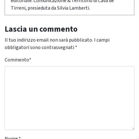
editoriale: Comunicazione & Territorio di Cava de'
Tirreni, presieduta da Silvia Lamberti.
Lascia un commento
Il tuo indirizzo email non sarà pubblicato.
I campi
obbligatori sono contrassegnati
*
Commento
*
Nome
*