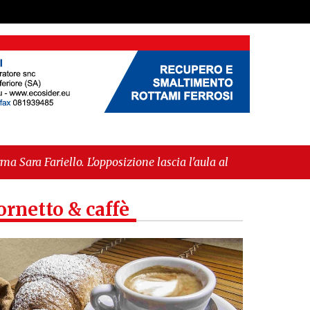
pposizione lascia l'aula al momento del voto"
-
ropea per l’IGP"
ornetto & caffè