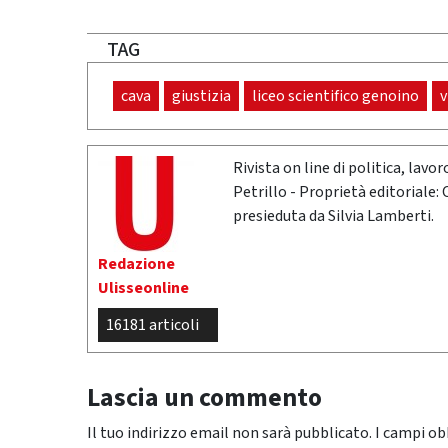
TAG
cava
giustizia
liceo scientifico genoino
v
Rivista on line di politica, lav
Petrillo - Proprietà editoriale:
presieduta da Silvia Lamberti.
Redazione
Ulisseonline
16181 articoli
Lascia un commento
Il tuo indirizzo email non sarà pubblicato.
I campi ob