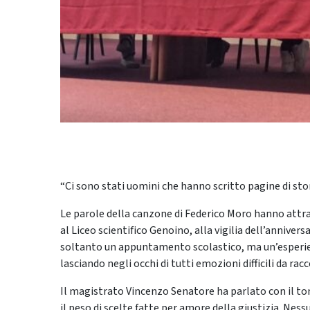
“Ci sono stati uomini che hanno scritto pagine di stori
Le parole della canzone di Federico Moro hanno attra
al Liceo scientifico Genoino, alla vigilia dell’anniver
soltanto un appuntamento scolastico, ma un’esperien
lasciando negli occhi di tutti emozioni difficili da rac
Il magistrato Vincenzo Senatore ha parlato con il tono
il peso di scelte fatte per amore della giustizia. Ness