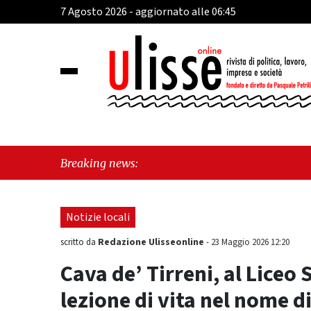
7 Agosto 2026 - aggiornato alle 06:45
"Cava
Breaking news:
"Viet
Notizie locali
Redazione Ulisseonline
scritto da
-
23 Maggio 2026 12:20
Cava de’ Tirreni, al Liceo
lezione di vita nel nome d