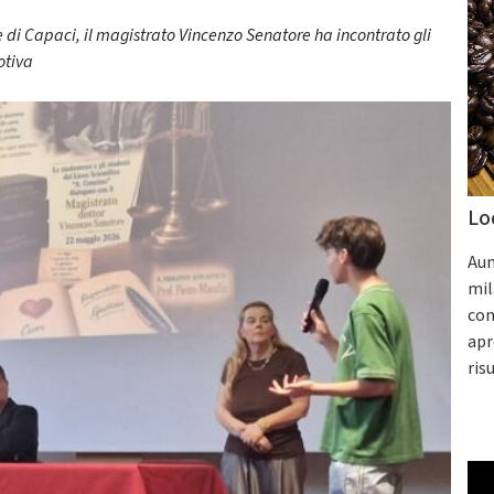
ge di Capaci, il magistrato Vincenzo Senatore ha incontrato gli
otiva
Lo
Aum
mil
con
apr
ris