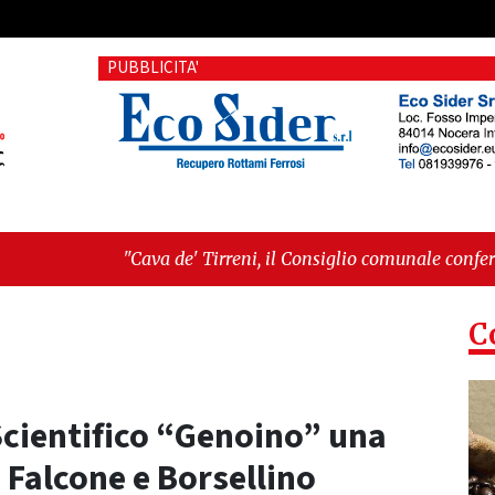
PUBBLICITA'
 de' Tirreni, il Consiglio comunale conferma Sara Fariello. L'o
ri sul Mare, giornata storica: la ceramica ammessa alla fase eu
C
 Scientifico “Genoino” una
i Falcone e Borsellino