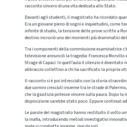
racconto sincero di una vita dedicata allo Stato.
Davanti agli studenti, il magistrato ha ricordato qu
Era un giovane pieno di sogni e inquietudini, come tan
infinite di studio, la tensione delle prove scritte a Ro
destino incrociò uno dei momenti più drammatici dell
Tra i componenti della commissione esaminatrice c’er
televisione annunciò la tragedia: Francesca Morvillo 
Strage di Capaci. In quell’aula il silenzio è diventat
abbraccio collettivo a chi ha sacrificato la propria vit
Il racconto si è poi intrecciato con la storia straordi
due uomini cresciuti insieme tra le strade di Palermo
che la giustizia potesse vincere sulla paura. Dopo la 
disposizione sarebbe stato poco. Eppure continuò ad
Le parole del magistrato hanno restituito il volto 
la mafia, introducendo metodi investigativi innovativi
male si combatte insieme, mai da soli.