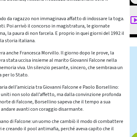
ando da ragazzo non immaginava affatto di indossare la toga.
ti. Poi arrivò il concorso in magistratura, le giornate
ma, la paura di non farcela. E proprio in quei giorni del 1992 il
a storia italiana.
a anche Francesca Morvillo. Il giorno dopo le prove, la
era stata uccisa insieme al marito Giovanni Falcone nella
o memoria viva. Un silenzio pesante, sincero, che sembrava un
a per lo Stato.
naria dell’amicizia tra Giovanni Falcone e Paolo Borsellino:
, uniti non solo dall’affetto, ma dalla convinzione profonda
morte di Falcone, Borsellino sapeva che il tempo a sua
 andare avanti con coraggio disarmante.
umano di Falcone: un uomo che cambiò il modo di combattere
 e creando il pool antimafia, perché aveva capito che il