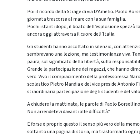
Poi il ricordo della Strage di via D’Amelio. Paolo Bo
giornata trascorsa al mare con la sua famiglia.
Pochi istanti dopo, il boato dell’esplosione spezzò la
ancora oggi attraversa il cuore dell’Italia.
Gli studenti hanno ascoltato in silenzio, con attenzi
sembravano una lezione, ma testimonianza viva. Tant
paura, sul significato della libertà, sulla responsabili
Grande la partecipazione dei ragazzi, che hanno dimo
vero. Vivo il compiacimento della professoressa Maria
scolastico Pietro Mandia e del vice preside Antonio Fia
straordinaria partecipazione degli studenti e del val
A chiudere la mattinata, le parole di Paolo Borsellino 
Non arrendetevi davanti alle difficoltà.”
E forse è proprio questo il senso più vero della memoria
soltanto una pagina di storia, ma trasformarlo ogni 