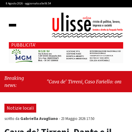
8 Agosto 2026 - aggiornato alle 06:54
PUBBLICITA'
Breaking
"Cava de' Tirreni, Caso Fariello: ora torniamo
news:
ai problemi veri"
-
"Cava de' Tirreni, quando
la burocrazia dimentica perché esiste"
Notizie locali
Gabriella Avagliano
scritto da
-
23 Maggio 2026 17:50