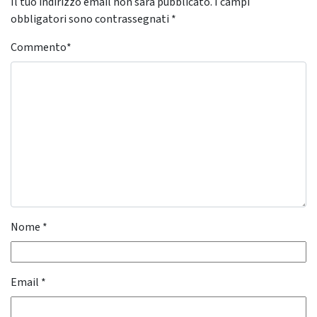
Il tuo indirizzo email non sarà pubblicato.
I campi
obbligatori sono contrassegnati
*
Commento
*
Nome
*
Email
*