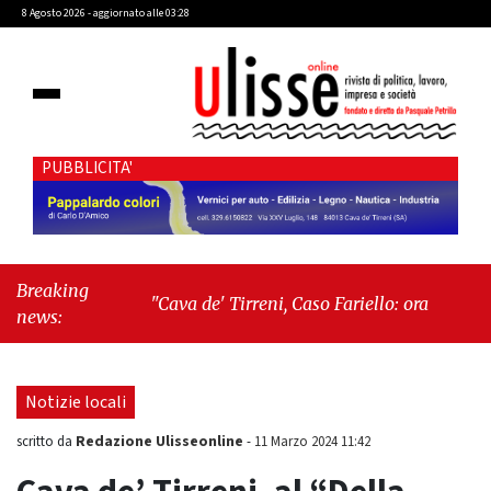
8 Agosto 2026 - aggiornato alle 03:28
PUBBLICITA'
Breaking
"Cava de' Tirreni, Caso Fariello: ora torniamo ai
news:
problemi veri"
-
"Cava de' Tirreni, quando la
burocrazia dimentica perché esiste"
Notizie locali
Redazione Ulisseonline
scritto da
-
11 Marzo 2024 11:42