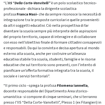
“L’
IIS “Della Corte-Vanvitelli”
è un polo scolastico tecnico-
professionale -dichiara la dirigente scolastica
prof.ssa
Franca Masi-
che da sempre riconosce la necessità di
integrazione tra le proposte curricolari e quelle provenienti
da altri soggetti educativi. Ciò nella prospettiva di far
diventare la scuola sempre più interprete delle aspirazioni
del proprio territorio, capace di interagire e di collaborare
con esso nell’obiettivo finale di formare cittadini consapevoli
e responsabili. Da qui la convinta e decisa apertura al mondo
esterno alla scuola, anche per costruire un’alleanza
educativa stabile tra scuola, studenti, famiglie e le risorse
educative che sul territorio sono presenti, con l’intento di
pianificare un’offerta formativa integrata tra la scuola, il
sociale e i servizi territoriali”.
“Il primo ciclo –spiega la prof.ssa
Filomena Iannella
,
docente responsabile del Dipartimento Area storico-
umanistica- si compone di cinque seminari, che si terranno
presso l’IIS “Della Corte-Vanvitelli”, Plesso 1 (ex Filangieri) in