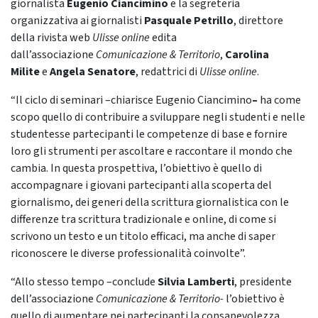
giornalista
Eugenio Ciancimino
e la segreteria
organizzativa ai giornalisti
Pasquale Petrillo
, direttore
della rivista web
Ulisse online
edita
dall’associazione
Comunicazione & Territorio
,
Carolina
Milite
e
Angela Senatore
, redattrici di
Ulisse online
.
“Il ciclo di seminari –chiarisce Eugenio Ciancimino
–
ha come
scopo quello di contribuire a sviluppare negli studenti e nelle
studentesse partecipanti le competenze di base e fornire
loro gli strumenti per ascoltare e raccontare il mondo che
cambia. In questa prospettiva, l’obiettivo è quello di
accompagnare i giovani partecipanti alla scoperta del
giornalismo, dei generi della scrittura giornalistica con le
differenze tra scrittura tradizionale e online, di come si
scrivono un testo e un titolo efficaci, ma anche di saper
riconoscere le diverse professionalità coinvolte”.
“Allo stesso tempo –conclude
Silvia Lamberti
, presidente
dell’associazione
Comunicazione & Territorio-
l’obiettivo è
quello di aumentare nei partecipanti la consapevolezza