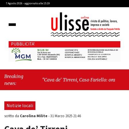
7 Agosto 2026 - aggiornato alle 15:19
PUBBLICITA'
Breaking
"Cava de' Tirreni, Caso Fariello: ora torniamo ai
news:
problemi veri"
-
"Cava de' Tirreni, quando la
burocrazia dimentica perché esiste"
Notizie locali
Carolina Milite
scritto da
-
31 Marzo 2025 21:46