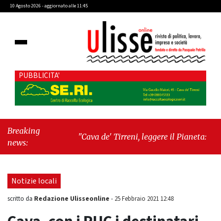
10 Agosto 2026 - aggiornato alle 11:45
PUBBLICITA'
Breaking
"Cava de' Tirreni, leggere il Pianeta: una
news:
giornata dedicata ai libri, all’ambiente e alla
responsabilità dei territori"
-
"Lavoro, l’Italia
accelera: cresce l’occupazione, cala la
Notizie locali
disoccupazione"
Redazione Ulisseonline
scritto da
-
25 Febbraio 2021 12:48