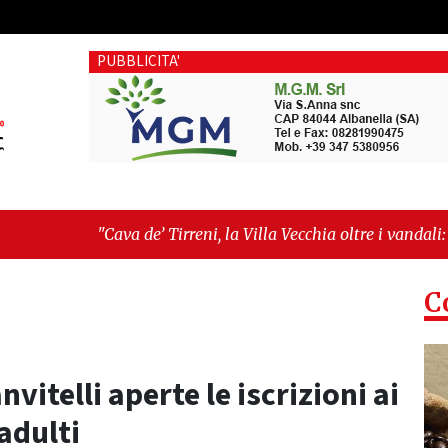
PUBBLICITA'
’ Tirreni, la Villa Vecchia oltre i vandali: il vero nodo è il se
ima seduta consiliare: “Serve chiarezza!”"
C
nvitelli aperte le iscrizioni ai
adulti