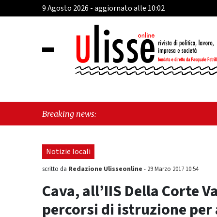
9 Agosto 2026 - aggiornato alle 10:02
"Cava de
Breaking news:
sull'ult
Notizie locali
Redazione Ulisseonline
scritto da
-
29 Marzo 2017 10:54
Cava, all’IIS Della Corte Va
percorsi di istruzione per 