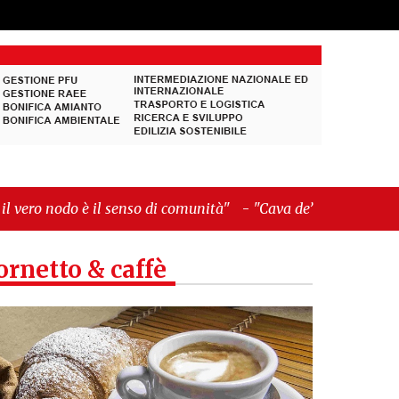
nso di comunità"
-
"Cava de’ Tirreni, La Fratellanza
ornetto & caffè