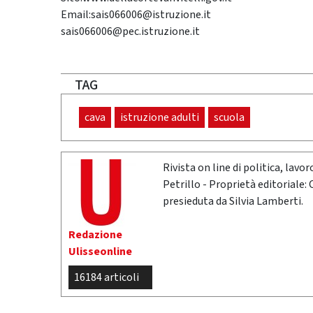
Email:sais066006@istruzione.it
sais066006@pec.istruzione.it
TAG
cava
istruzione adulti
scuola
Rivista on line di politica, lav
Petrillo - Proprietà editoriale:
presieduta da Silvia Lamberti.
Redazione
Ulisseonline
16184 articoli