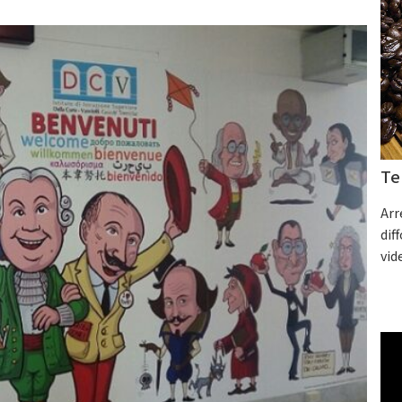
Te
Arr
dif
vid