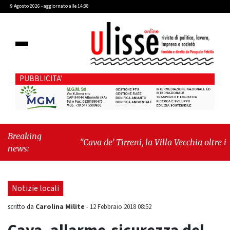
9 Agosto 2026 - aggiornato alle 14:38
PUBBLICITA'
Breaking
"Cava de’ Tirreni, la Villa Vecchia oltre i
news:
vandali: il vero nodo è il senso di comunità"
-
"Cava de’ Tirreni, La Fratellanza sull'ultima
seduta consiliare: “Serve chiarezza!”"
Notizie locali
Carolina Milite
scritto da
-
12 Febbraio 2018 08:52