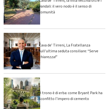
Cava de’ Tirreni, la Villa Vecchia oltre i
vandali: il vero nodo è il senso di
comunità
Cava de’ Tirreni, La Fratellanza
sull'ultima seduta consiliare: “Serve
chiarezza!”
Il trono è di erba: come Bryant Park ha
sconfitto l’impero di cemento