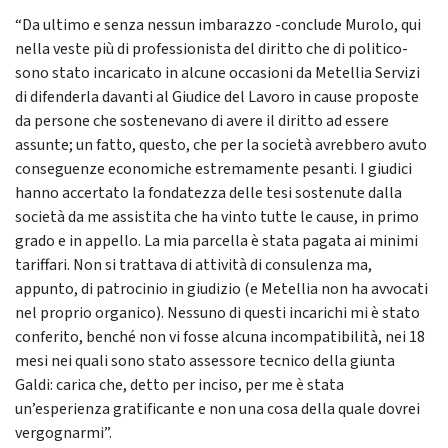
“Da ultimo e senza nessun imbarazzo -conclude Murolo, qui
nella veste più di professionista del diritto che di politico-
sono stato incaricato in alcune occasioni da Metellia Servizi
di difenderla davanti al Giudice del Lavoro in cause proposte
da persone che sostenevano di avere il diritto ad essere
assunte; un fatto, questo, che per la società avrebbero avuto
conseguenze economiche estremamente pesanti. I giudici
hanno accertato la fondatezza delle tesi sostenute dalla
società da me assistita che ha vinto tutte le cause, in primo
grado e in appello. La mia parcella è stata pagata ai minimi
tariffari. Non si trattava di attività di consulenza ma,
appunto, di patrocinio in giudizio (e Metellia non ha avvocati
nel proprio organico). Nessuno di questi incarichi mi è stato
conferito, benché non vi fosse alcuna incompatibilità, nei 18
mesi nei quali sono stato assessore tecnico della giunta
Galdi: carica che, detto per inciso, per me è stata
un’esperienza gratificante e non una cosa della quale dovrei
vergognarmi”.