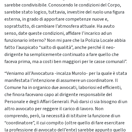
sarebbe condivisibile. Conoscendo le condizioni del Corpo,
sarebbe stato logico, tuttavia, investire del ruolo una figura
esterna, in grado di apportare competenze nuove e,
soprattutto, di cambiare l’atmosfera attuale. Ha avuto
senso, date queste condizioni, affidare l’incarico ad un
funzionario interno? Non mi pare che la Polizia Locale abbia
fatto l’auspicato “salto di qualità”, anche perché il neo-
dirigente ha semplicemente continuato a fare quello che
faceva prima, ma a costi ben maggiori per le casse comunali”.
“Veniamo all’Avvocatura -incalza Murolo- per la quale è stata
manifestata l’intenzione di assumere un coordinatore. Il
Comune ha in organico due avvocati, laboriosi ed efficienti,
che finora facevano capo al dirigente responsabile del
Personale e degli Affari Generali. Può darsi ci sia bisogno di un
altro avvocato per reggere il carico di lavoro. Non
comprendo, però, la necessità di istituire la funzione di un
“coordinatore”, il cui compito (oltre quello di fare esercitare
la professione di avvocato dell’ente) sarebbe appunto quello