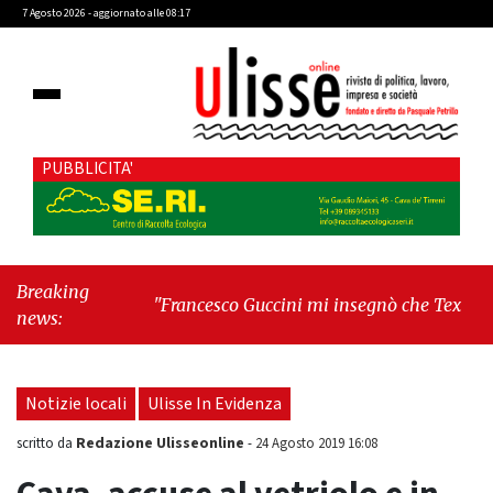
7 Agosto 2026 - aggiornato alle 08:17
PUBBLICITA'
Breaking
"Francesco Guccini mi insegnò che Tex Willer era
news:
letteratura"
-
"Cava de' Tirreni, il Consiglio
comunale conferma Sara Fariello. L'opposizione
lascia l'aula al momento del voto"
Notizie locali
Ulisse In Evidenza
Redazione Ulisseonline
scritto da
-
24 Agosto 2019 16:08