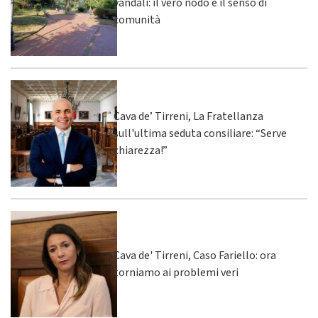
vandali: il vero nodo è il senso di
comunità
Cava de’ Tirreni, La Fratellanza
sull'ultima seduta consiliare: “Serve
chiarezza!”
Cava de' Tirreni, Caso Fariello: ora
torniamo ai problemi veri