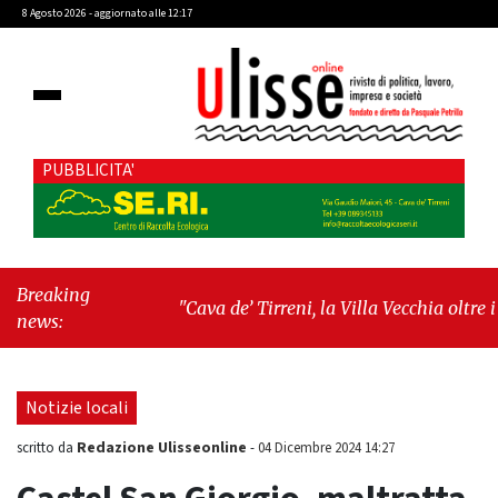
8 Agosto 2026 - aggiornato alle 12:17
PUBBLICITA'
Breaking
"Cava de’ Tirreni, la Villa Vecchia oltre i
news:
vandali: il vero nodo è il senso di comunità"
-
"Cava de’ Tirreni, La Fratellanza sull'ultima
seduta consiliare: “Serve chiarezza!”"
Notizie locali
Redazione Ulisseonline
scritto da
-
04 Dicembre 2024 14:27