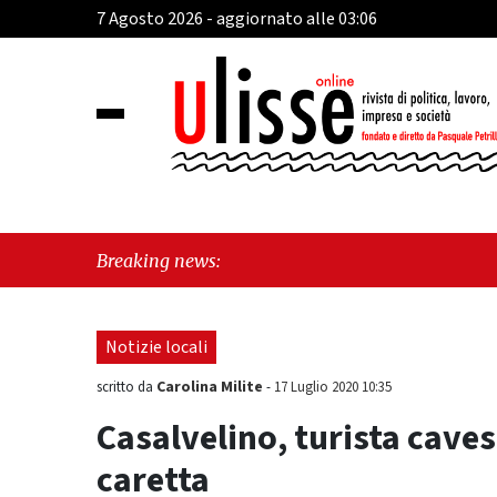
7 Agosto 2026 - aggiornato alle 03:06
"Cava de'
Breaking news:
sul Mare,
Notizie locali
Carolina Milite
scritto da
-
17 Luglio 2020 10:35
Casalvelino, turista caves
caretta