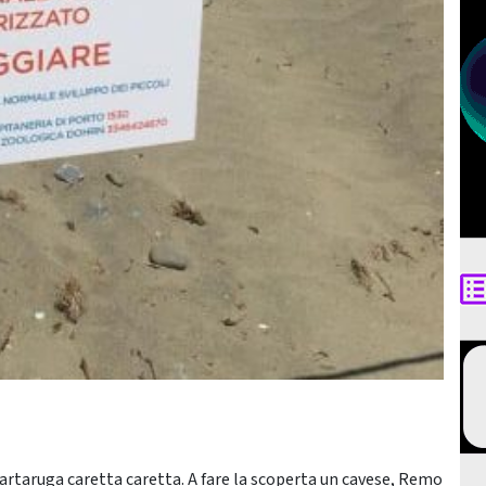
 tartaruga caretta caretta. A fare la scoperta un cavese, Remo