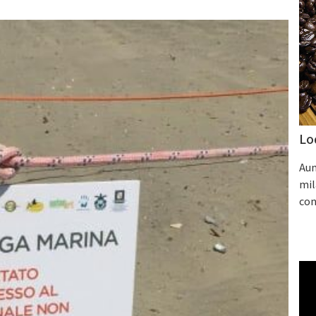
Lo
Aum
mil
con