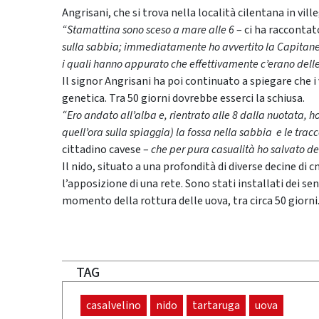
Angrisani, che si trova nella località cilentana in vill
“Stamattina sono sceso a mare alle 6
– ci ha raccontat
sulla sabbia; immediatamente ho avvertito la Capitaneria
i quali hanno appurato che effettivamente c’erano delle
Il signor Angrisani ha poi continuato a spiegare che 
genetica. Tra 50 giorni dovrebbe esserci la schiusa.
“Ero andato all’alba e, rientrato alle 8 dalla nuotata, 
quell’ora sulla spiaggia) la fossa nella sabbia e le trac
cittadino cavese –
che per pura casualità ho salvato del
Il nido, situato a una profondità di diverse decine 
l’apposizione di una rete. Sono stati installati dei se
momento della rottura delle uova, tra circa 50 giorni
TAG
casalvelino
nido
tartaruga
uova