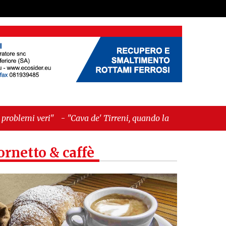
"Cava de' Tirreni, quando la burocrazia dimentica
ornetto & caffè