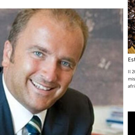
Es
Il 
mis
afr