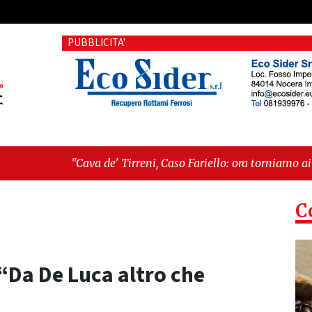
PUBBLICITA'
a de' Tirreni, Caso Fariello: ora torniamo ai problemi veri"
-
hé esiste"
C
“Da De Luca altro che