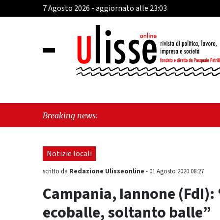
7 Agosto 2026 - aggiornato alle 23:03
"Cav
Breaking news:
perc
Notizie locali
Redazione Ulisseonline
scritto da
-
01 Agosto 2020 08:27
Campania, Iannone (FdI): 
ecoballe, soltanto balle”