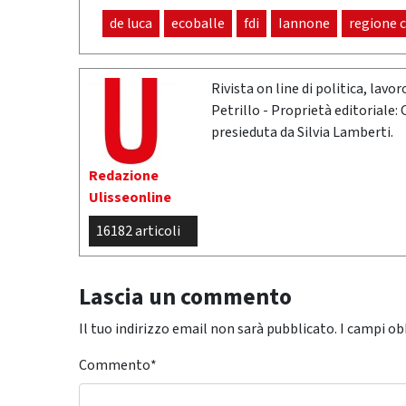
de luca
ecoballe
fdi
Iannone
regione 
Rivista on line di politica, lav
Petrillo - Proprietà editoriale:
presieduta da Silvia Lamberti.
Redazione
Ulisseonline
16182 articoli
Lascia un commento
Il tuo indirizzo email non sarà pubblicato.
I campi ob
Commento
*