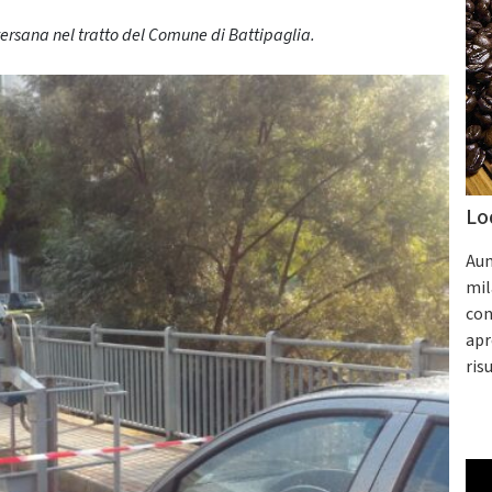
versana nel tratto del Comune di Battipaglia.
Lo
Aum
mil
con
apr
ris