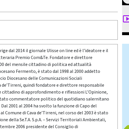
ige dal 2014 il giornale Ulisse on line ed è l’ideatore e il
etteraria Premio Com&Te. Fondatore e direttore
0 del mensile cittadino di politica ed attualità
ocesano Fermento, è stato dal 1998 al 2000 addetto
icio Diocesano delle Comunicazioni Sociali
a de’Tirreni, quindi fondatore e direttore responsabile
e cittadino di approfondimento e riflessioni L’Opinione,
stato commentatore politico del quotidiano salernitano
Dal 2001 al 2004 ha svolto la funzione di Capo del
o al Comune di Cava de’Tirreni, nel corso del 2003 è stato
ne della Se.T.A. S.p.A. – Servizi Territoriali Ambientali,
ttembre 2006 presidente del Consiglio di