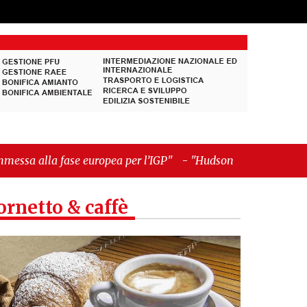
a per l’IGP"
-
"Hudson Yards: qui New York morde
ornetto & caffè