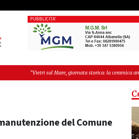
PUBBLICITA'
ul Mare, giornata storica: la ceramica ammessa alla fase europe
C
di manutenzione del Comune