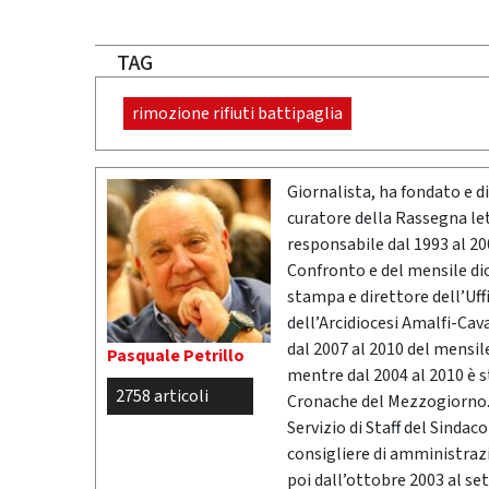
TAG
rimozione rifiuti battipaglia
Giornalista, ha fondato e dir
curatore della Rassegna l
responsabile dal 1993 al 200
Confronto e del mensile di
stampa e direttore dell’Uff
dell’Arcidiocesi Amalfi-Cav
dal 2007 al 2010 del mensil
Pasquale Petrillo
mentre dal 2004 al 2010 è 
2758 articoli
Cronache del Mezzogiorno. 
Servizio di Staff del Sindac
consigliere di amministrazio
poi dall’ottobre 2003 al se