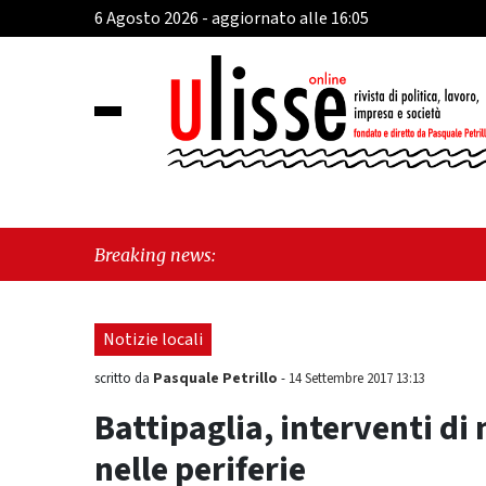
6 Agosto 2026 - aggiornato alle 16:05
"Vietri s
Breaking news:
il futuro"
Notizie locali
Pasquale Petrillo
scritto da
-
14 Settembre 2017 13:13
Battipaglia, interventi 
nelle periferie