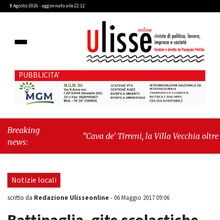
8 Agosto 2026 - aggiornato alle 22:12
PUBBLICITA'
Breaking
"Cava de’ Tirreni, la Villa Vecchia oltre i
news:
vandali: il vero nodo è il senso di
comunità"
-
"Cava de’ Tirreni, La
Fratellanza sull'ultima seduta consiliare:
Notizie locali
“Serve chiarezza!”"
Redazione Ulisseonline
scritto da
-
06 Maggio 2017 09:06