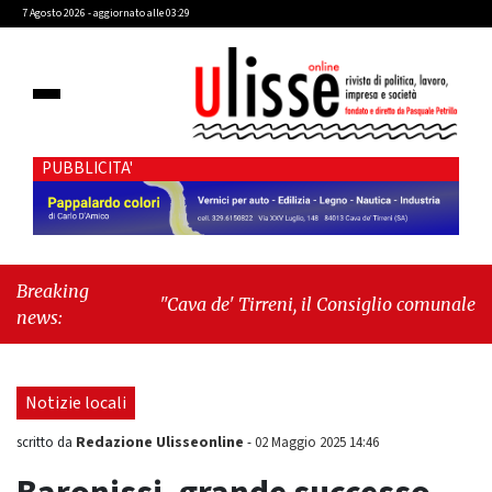
7 Agosto 2026 - aggiornato alle 03:29
PUBBLICITA'
Breaking
"Cava de' Tirreni, il Consiglio comunale
news:
conferma Sara Fariello. L'opposizione lascia
l'aula al momento del voto"
-
"Vietri sul
Mare, giornata storica: la ceramica ammessa
Notizie locali
alla fase europea per l’IGP"
Redazione Ulisseonline
scritto da
-
02 Maggio 2025 14:46