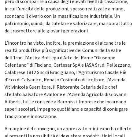
però di scomparire a causa degli elevati livelli di tassazione,
in cui l’unicità delle produzioni, spesso realizzate a mano,
scontano il divario con la massificazione industriale. Un
patrimonio, quindi, da tutelare e valorizzare, ma soprattutto
da trasmettere alle giovani generazioni.
L’incontro ha visto, inoltre, la premiazione di alcune tra le
realtà produttive più significative dei Comuni della Valle
dell’Irno: l’Antica Bottega d’Arte del Rame “Giuseppe
Celentano” di Fisciano, Cartesar SpA e IASA Srl di Pellezzano,
Calabrese 1812 Snc di Bracigliano, l’Agriturismo Casale Piè
d’Eco di Calvanico, Renato Cosimato Viticoltore, l’Azienda
Vitivinicola Guerritore, il Ristorante Cetaria dello chef
stellato Salvatore Avallone e l’Azienda Agricola di Giovanni
Aliberti, tutte con sede a Baronissi. Imprese che incarnano
saperi secolari, impegno quotidiano e capacità di coniugare
tradizione e innovazione.
A margine del convegno, un apprezzato mini-expo ha offerto
ai presenti la possibilità di degustare prodotti tipici locali,