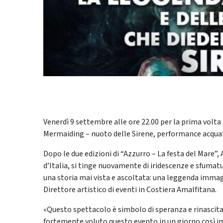
Venerdì 9 settembre alle ore 22.00 per la prima volta
Mermaiding – nuoto delle Sirene, performance acquatic
Dopo le due edizioni di “Azzurro – La festa del Mare”,
d’Italia, si tinge nuovamente di iridescenze e sfumat
una storia mai vista e ascoltata: una leggenda immagi
Direttore artistico di eventi in Costiera Amalfitana.
«Questo spettacolo è simbolo di speranza e rinascit
fortemente voluto questo evento in un giorno così i