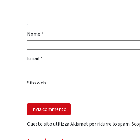
Nome
*
Email
*
Sito web
Questo sito utilizza Akismet per ridurre lo spam.
Sco