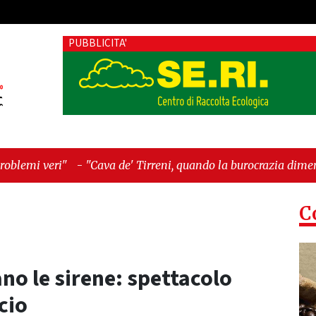
PUBBLICITA'
va de' Tirreni, quando la burocrazia dimentica perché esiste"
C
ano le sirene: spettacolo
cio