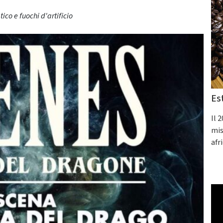
ico e fuochi d'artificio
Es
Il 
mis
afr