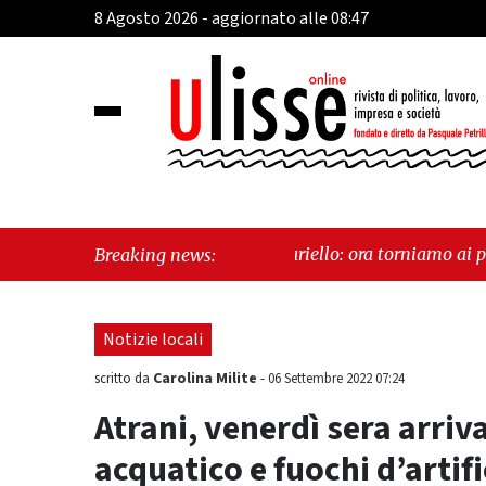
8 Agosto 2026 - aggiornato alle 08:47
' Tirreni, Caso Fariello: ora torniamo ai problemi veri"
-
"Ca
Breaking news:
Notizie locali
Carolina Milite
scritto da
-
06 Settembre 2022 07:24
Atrani, venerdì sera arriv
acquatico e fuochi d’artifi