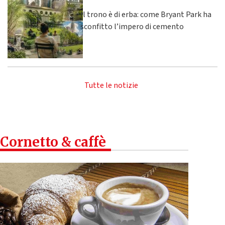
Il trono è di erba: come Bryant Park ha
sconfitto l’impero di cemento
Tutte le notizie
Cornetto & caffè