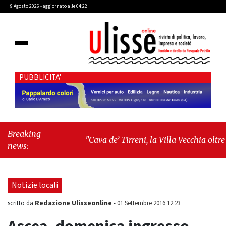
9 Agosto 2026 - aggiornato alle 04:22
PUBBLICITA'
Breaking
"Cava de’ Tirreni, la Villa Vecchia oltre i
news:
vandali: il vero nodo è il senso di
comunità"
-
"Cava de’ Tirreni, La
Fratellanza sull'ultima seduta consiliare:
Notizie locali
“Serve chiarezza!”"
Redazione Ulisseonline
scritto da
-
01 Settembre 2016 12:23