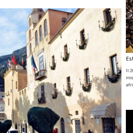
Es
Il 
mis
afr