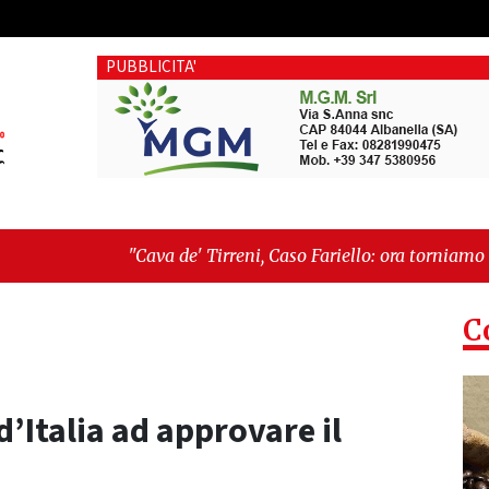
PUBBLICITA'
 de' Tirreni, Caso Fariello: ora torniamo ai problemi veri"
-
é esiste"
C
d’Italia ad approvare il