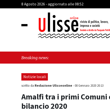
8 Agosto 2026 - aggiornato alle 08:52
"Cava
Breaking news:
perch
Notizie locali
Redazione Ulisseonline
scritto da
-
08 Gennaio 2020 20:13
Amalfi tra i primi Comuni 
bilancio 2020