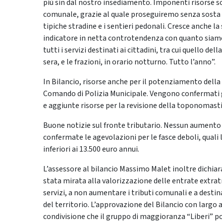
più sin dal nostro insediamento. Imponenti risorse so
comunale, grazie al quale proseguiremo senza sosta l’
tipiche stradine e i sentieri pedonali. Cresce anche la 
indicatore in netta controtendenza con quanto siam
tutti i servizi destinati ai cittadini, tra cui quello de
sera, e le frazioni, in orario notturno. Tutto l’anno”.
In Bilancio, risorse anche per il potenziamento della
Comando di Polizia Municipale. Vengono confermati gl
e aggiunte risorse per la revisione della toponomasti
Buone notizie sul fronte tributario. Nessun aumento p
confermate le agevolazioni per le fasce deboli, quali 
inferiori ai 13.500 euro annui.
L’assessore al bilancio Massimo Malet inoltre dichiar
stata mirata alla valorizzazione delle entrate extratri
servizi, a non aumentare i tributi comunali e a destin
del territorio. L’approvazione del Bilancio con largo 
condivisione che il gruppo di maggioranza “Liberi” por