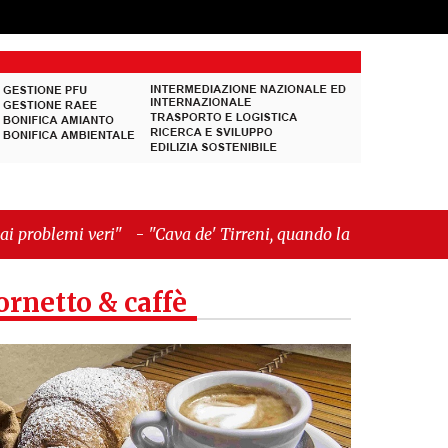
"Cava de' Tirreni, quando la burocrazia dimentica
ornetto & caffè