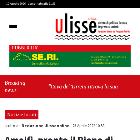
10 Agosto 2026 - aggiornato alle 21:36
PUBBLICITA'
Breaking
"Cava de' Tirreni ritrova la sua Manifattura: un
news:
passo decisivo verso la rinascita urbana"
-
"Libri & Libri: Anatomia del quotidiano di
Clelia Attanasio"
Notizie locali
Redazione Ulisseonline
scritto da
-
23 Aprile 2022 10:58