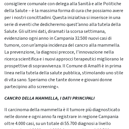
consigliere comunale con delega alla Sanità e alle Politiche
della Salute – è la massima forma di cura che possiamo avere
per i nostri concittadini. Questa iniziativa si inserisce in una
serie di eventi che dedicheremo quest’anno alla tutela della
Salute. Gli ultimi dati, diramati la scorsa settimana,
evidenziano ogni anno in Campania 32.500 nuovi casi di
tumore, con un’ampia incidenza del cancro alla mammella.
La prevenzione, la diagnosi precoce, l’innovazione nella
ricerca scientifica e i nuovi approcci terapeutici migliorano le
prospettive di sopravvivenza. Il Comune di Amalfi è in prima
linea nella tutela della salute pubblica, stimolando uno stile
di vita sano. Speriamo che tante donne e giovani donne
partecipino allo screening».
CANCRO DELLA MAMMELLA, I DATI PRINCIPALI
Il carcinoma della mammella è il tumore più diagnosticato
nelle donne e ogni anno fa registrare in regione Campania
oltre 4.000 casi, su un totale di 55.700 diagnosi a livello