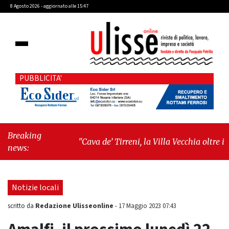
8 Agosto 2026 - aggiornato alle 15:47
PUBBLICITA'
Breaking
"Cava de’ Tirreni, la Villa Vecchia oltre i
news:
vandali: il vero nodo è il senso di comunità"
-
"Cava de’ Tirreni, La Fratellanza sull'ultima
seduta consiliare: “Serve chiarezza!”"
Notizie locali
Redazione Ulisseonline
scritto da
-
17 Maggio 2023 07:43