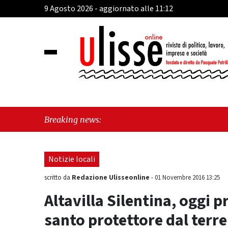
9 Agosto 2026 - aggiornato alle 11:12
"C
Breaking news:
Fr
Notizie locali
Redazione Ulisseonline
scritto da
-
01 Novembre 2016 13:25
Altavilla Silentina, oggi 
santo protettore dal terr