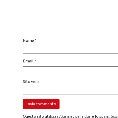
Nome
*
Email
*
Sito web
Questo sito utilizza Akismet per ridurre lo spam.
Sco