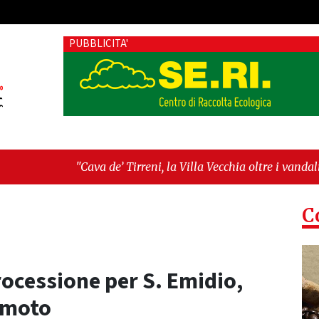
PUBBLICITA'
ava de’ Tirreni, la Villa Vecchia oltre i vandali: il vero nodo è
atellanza sull'ultima seduta consiliare: “Serve chiarezza!”"
C
processione per S. Emidio,
emoto