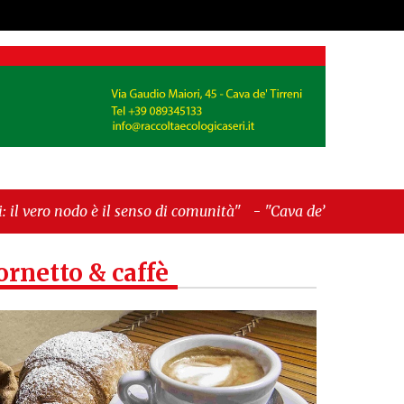
 il senso di comunità"
-
"Cava de’ Tirreni, La
ornetto & caffè