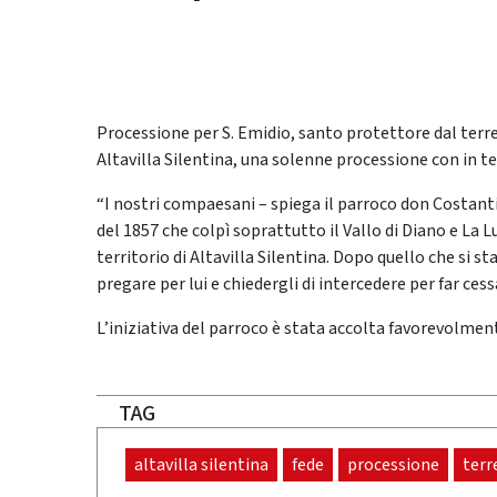
Processione per S. Emidio, santo protettore dal terr
Altavilla Silentina, una solenne processione con in tes
“I nostri compaesani – spiega il parroco don Costant
del 1857 che colpì soprattutto il Vallo di Diano e La L
territorio di Altavilla Silentina. Dopo quello che si s
pregare per lui e chiedergli di intercedere per far cess
L’iniziativa del parroco è stata accolta favorevolment
TAG
altavilla silentina
fede
processione
ter