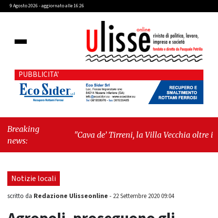
9 Agosto 2026 - aggiornato alle 16:26
PUBBLICITA'
Breaking
"Cava de’ Tirreni, la Villa Vecchia oltre i
news:
vandali: il vero nodo è il senso di comunità"
-
"Cava de’ Tirreni, La Fratellanza sull'ultima
seduta consiliare: “Serve chiarezza!”"
Notizie locali
Redazione Ulisseonline
scritto da
-
22 Settembre 2020 09:04