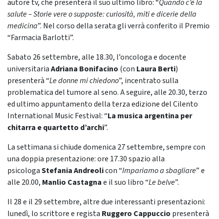
autore tv, che presenterà il suo ultimo libro: “
Quando c’è la
salute – Storie vere o supposte: curiosità, miti e dicerie della
medicina
”. Nel corso della serata gli verrà conferito il Premio
“Farmacia Barlotti”.
Sabato 26 settembre, alle 18.30, l’oncologa e docente
universitaria
Adriana Bonifacino
(con
Laura Berti
)
presenterà “
Le donne mi chiedono
”, incentrato sulla
problematica del tumore al seno. A seguire, alle 20.30, terzo
ed ultimo appuntamento della terza edizione del Cilento
International Music Festival: “
La musica argentina per
chitarra e quartetto d’archi
”.
La settimana si chiude domenica 27 settembre, sempre con
una doppia presentazione: ore 17.30 spazio alla
psicologa
Stefania Andreoli
con “
Impariamo a sbagliare
” e
alle 20.00,
Manlio Castagna
e il suo libro “
Le belve
”.
Il 28 e il 29 settembre, altre due interessanti presentazioni:
lunedì, lo scrittore e regista
Ruggero Cappuccio
presenterà