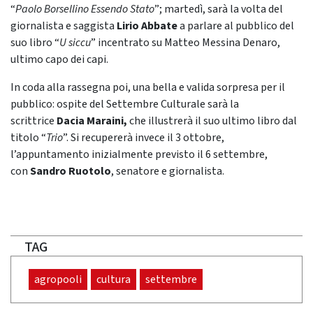
“
Paolo Borsellino Essendo Stato
”; martedì, sarà la volta del
giornalista e saggista
Lirio Abbate
a parlare al pubblico del
suo libro “
U siccu
” incentrato su Matteo Messina Denaro,
ultimo capo dei capi.
In coda alla rassegna poi, una bella e valida sorpresa per il
pubblico: ospite del Settembre Culturale sarà la
scrittrice
Dacia Maraini,
che illustrerà il suo ultimo libro dal
titolo “
Trio
”. Si recupererà invece il 3 ottobre,
l’appuntamento inizialmente previsto il 6 settembre,
con
Sandro Ruotolo
, senatore e giornalista.
TAG
agropooli
cultura
settembre