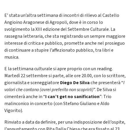
E’ stata un’altra settimana di incontri di rilievo al Castello
Angioino Aragonese di Agropoli, dove è in corso lo
svolgimento la XIII edizione del Settembre Culturale. La
rassegna letteraria, che sta registrando un sempre maggiore
interesse di critica e pubblico, promette anche nel prosieguo
di continuare a stupire l’affezionato pubblico, tra libri e
musica.
E la settimana culturale si apre proprio con un reading.
Martedì 22 settembre si parte, alle ore 20.00, con lo scrittore,
giornalista e sceneggiatore
Diego De Silva
che presenterà “
I
valori che contano (avrei preferito non scoprirli)
”. De Silva si
cimenterà anche in “
I can’t get no sanification
”: Trio
malinconico in concerto (con Stefano Giuliano e Aldo
Vigorito).
Rinviato a data da definire, per una indisposizione dell’ospite,
l’appuntamento con Rita Dalla Chiesa che era fissato al 23