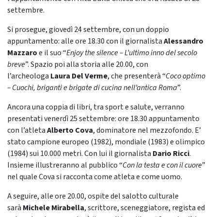
settembre.
Si prosegue, giovedì 24 settembre, con un doppio
appuntamento: alle ore 18.30 con il giornalista
Alessandro
Mazzaro
e il suo “
Enjoy the silence – L’ultimo inno del secolo
breve
”. Spazio poi alla storia alle 20.00, con
l’archeologa
Laura Del Verme
, che presenterà “
Coco optimo
– Cuochi, briganti e brigate di cucina nell’antica Roma
”.
Ancora una coppia di libri, tra sport e salute, verranno
presentati venerdì 25 settembre: ore 18.30 appuntamento
con l’atleta
Alberto Cova
, dominatore nel mezzofondo. E’
stato campione europeo (1982), mondiale (1983) e olimpico
(1984) sui 10.000 metri. Con lui il giornalista
Dario Ricci
.
Insieme illustreranno al pubblico “
Con la testa e con il cuore
”
nel quale Cova si racconta come atleta e come uomo.
A seguire, alle ore 20.00, ospite del salotto culturale
sarà
Michele Mirabella
, scrittore, sceneggiatore, regista ed