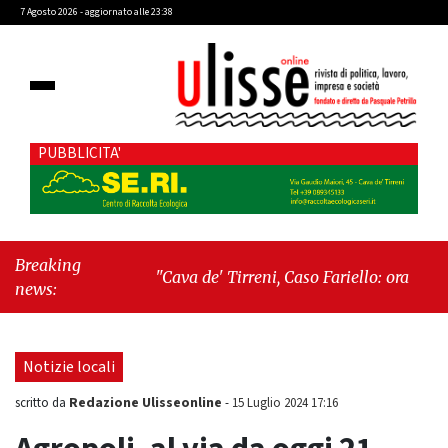
7 Agosto 2026 - aggiornato alle 23:38
PUBBLICITA'
Breaking
"Cava de' Tirreni, Caso Fariello: ora torniamo
news:
ai problemi veri"
-
"Cava de' Tirreni, quando
la burocrazia dimentica perché esiste"
Notizie locali
Redazione Ulisseonline
scritto da
-
15 Luglio 2024 17:16